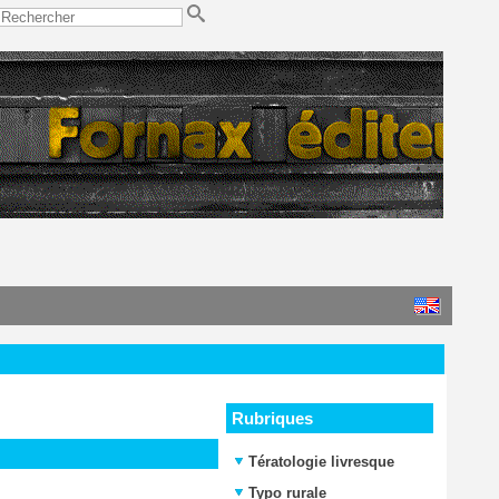
Rubriques
Tératologie livresque
Typo rurale