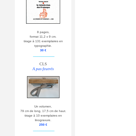
8 pages,
format 11,2 x 9 cm.
tirage à 131 exemplaires en
typographie.
30 €
__________
CLS
A pas feutrés
Un volumen,
79 cm de long, 17,5 cm de haut.
tirage à 10 exemplaires en
linogravure.
250 €
__________