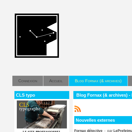
Connexion
Accueil
Blog Fornax (& archives)
CLS typo
Blog Fornax (& archives) -
Nouvelles externes
Fornax détective
- par
LePrefetma
LE SITE PROFESSIONNEL