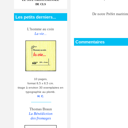
DE CLS
De notre Préfet maritim
Les petits derniers...
L’homme au coin
La vie...
Commentaires
10 pages,
format 8,5 x 8,5 cm.
tirage à environ 30 exemplaires en
typographie au plomb.
H. C.
__________
Thomas Braun
La Bénédiction
des fromages