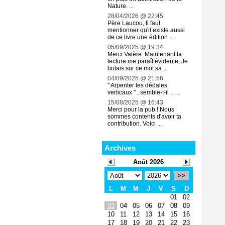
Nature. ...
28/04/2026 @ 22:45
Père Laucou, Il faut
mentionner qu'il existe aussi
de ce livre une édition ...
05/09/2025 @ 19:34
Merci Valère. Maintenant la
lecture me paraît évidente. Je
butais sur ce mot sa ...
04/09/2025 @ 21:56
" Arpenter les dédales
verticaux " , semble-t-il ... ...
15/08/2025 @ 16:43
Merci pour la pub ! Nous
sommes contents d'avoir ta
contribution. Voici ...
Archives
Août 2026
>>
L
M
M
J
V
S
D
01
02
03
04
05
06
07
08
09
10
11
12
13
14
15
16
17
18
19
20
21
22
23