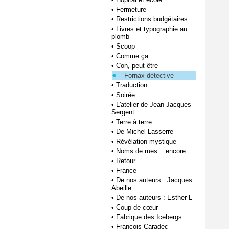
•
Fermeture
•
Restrictions budgétaires
•
Livres et typographie au
plomb
•
Scoop
•
Comme ça
•
Con, peut-être
Fornax détective
•
Traduction
•
Soirée
•
L'atelier de Jean-Jacques
Sergent
•
Terre à terre
•
De Michel Lasserre
•
Révélation mystique
•
Noms de rues... encore
•
Retour
•
France
•
De nos auteurs : Jacques
Abeille
•
De nos auteurs : Esther L
•
Coup de cœur
•
Fabrique des Icebergs
•
François Caradec