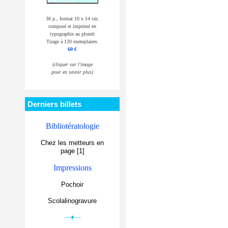
36 p., format 10 x 14 cm.
composé et imprimé en
typographie au plomb
Tirage à 120 exemplaires.
60 €
(cliquer sur l'image
pour en savoir plus)
Derniers billets
Bibliotératologie
Chez les metteurs en
page [1]
Impressions
Pochoir
Scolalinogravure
—♦—