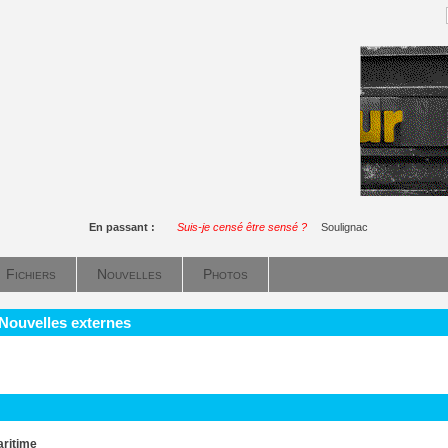
En passant :
Suis-je censé être sensé ?
Soulignac
Fichiers
Nouvelles
Photos
 Nouvelles externes
ritime