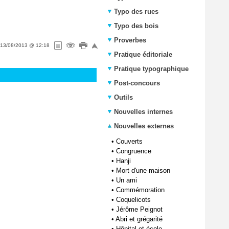
Typo des rues
Typo des bois
Proverbes
13/08/2013 @ 12:18
Pratique éditoriale
Pratique typographique
Post-concours
Outils
Nouvelles internes
Nouvelles externes
•
Couverts
•
Congruence
•
Hanji
•
Mort d'une maison
•
Un ami
•
Commémoration
•
Coquelicots
•
Jérôme Peignot
•
Abri et grégarité
•
Hôpital et école