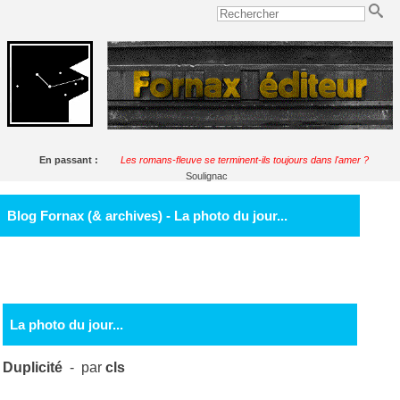
En passant :
Les romans-fleuve se terminent-ils toujours dans l'amer ?
Soulignac
Blog Fornax (& archives) - La photo du jour...
La photo du jour...
Duplicité
- par
cls