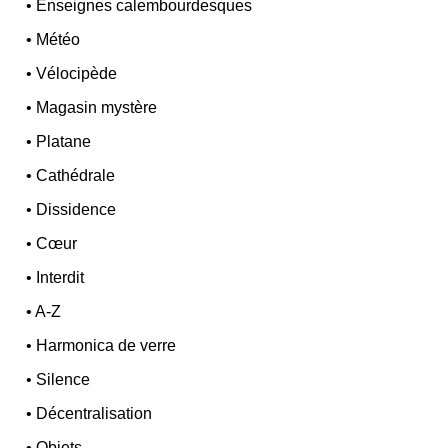
•
Enseignes calembourdesques
•
Météo
•
Vélocipède
•
Magasin mystère
•
Platane
•
Cathédrale
•
Dissidence
•
Cœur
•
Interdit
•
A-Z
•
Harmonica de verre
•
Silence
•
Décentralisation
•
Objets