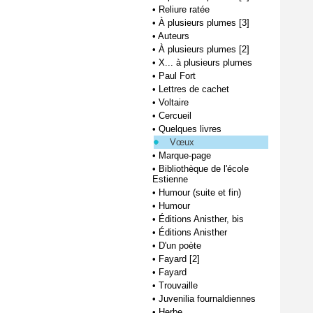
•
Reliure ratée
•
À plusieurs plumes [3]
•
Auteurs
•
À plusieurs plumes [2]
•
X... à plusieurs plumes
•
Paul Fort
•
Lettres de cachet
•
Voltaire
•
Cercueil
•
Quelques livres
Vœux
•
Marque-page
•
Bibliothèque de l'école
Estienne
•
Humour (suite et fin)
•
Humour
•
Éditions Anisther, bis
•
Éditions Anisther
•
D'un poète
•
Fayard [2]
•
Fayard
•
Trouvaille
•
Juvenilia fournaldiennes
•
Herbe