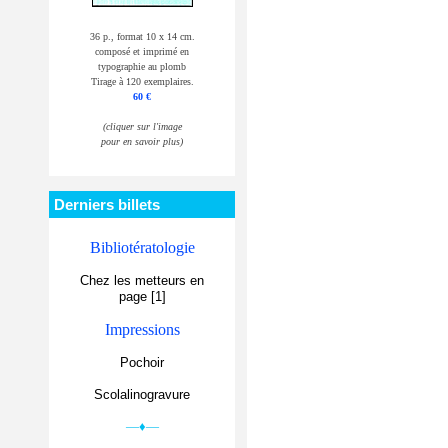
36 p., format 10 x 14 cm.
composé et imprimé en
typographie au plomb
Tirage à 120 exemplaires.
60 €
(cliquer sur l'image
pour en savoir plus)
Derniers billets
Bibliotératologie
Chez les metteurs en
page [1]
Impressions
Pochoir
Scolalinogravure
—♦—