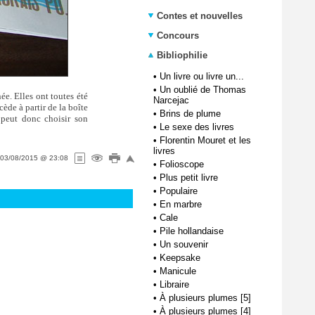
Contes et nouvelles
Concours
Bibliophilie
•
Un livre ou livre un...
•
Un oublié de Thomas
ée. Elles ont toutes été
Narcejac
cède à partir de la boîte
•
Brins de plume
 peut donc choisir son
•
Le sexe des livres
•
Florentin Mouret et les
livres
03/08/2015 @ 23:08
•
Folioscope
•
Plus petit livre
•
Populaire
•
En marbre
•
Cale
•
Pile hollandaise
•
Un souvenir
•
Keepsake
•
Manicule
•
Libraire
•
À plusieurs plumes [5]
•
À plusieurs plumes [4]