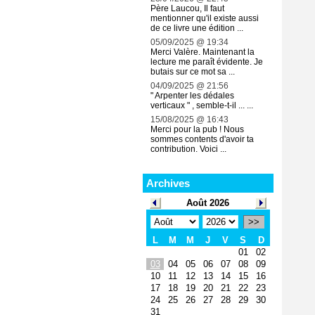
Père Laucou, Il faut
mentionner qu'il existe aussi
de ce livre une édition ...
05/09/2025 @ 19:34
Merci Valère. Maintenant la
lecture me paraît évidente. Je
butais sur ce mot sa ...
04/09/2025 @ 21:56
" Arpenter les dédales
verticaux " , semble-t-il ... ...
15/08/2025 @ 16:43
Merci pour la pub ! Nous
sommes contents d'avoir ta
contribution. Voici ...
Archives
Août 2026
>>
L
M
M
J
V
S
D
01
02
03
04
05
06
07
08
09
10
11
12
13
14
15
16
17
18
19
20
21
22
23
24
25
26
27
28
29
30
31