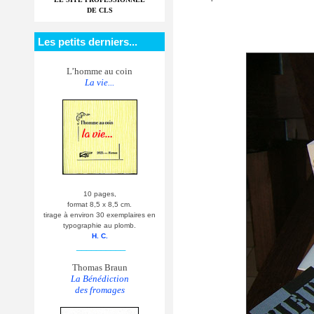
DE CLS
Les petits derniers...
L’homme au coin
La vie...
10 pages,
format 8,5 x 8,5 cm.
tirage à environ 30 exemplaires en
typographie au plomb.
H. C.
__________
Thomas Braun
La Bénédiction
des fromages