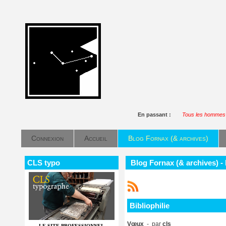
En passant :
Tous les hommes p
Connexion
Accueil
Blog Fornax (& archives)
CLS typo
Blog Fornax (& archives) - 
Bibliophilie
Vœux
- par
cls
LE SITE PROFESSIONNEL