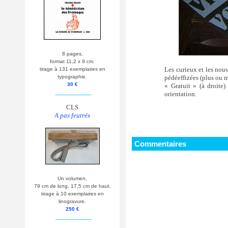
8 pages,
format 11,2 x 9 cm.
Les curieux et les nouv
tirage à 131 exemplaires en
pédéeffizées (plus ou mo
typographie.
30 €
« Gratuit » (à droit
__________
orientation.
CLS
A pas feutrés
Commentaires
Un volumen,
79 cm de long, 17,5 cm de haut.
tirage à 10 exemplaires en
linogravure.
250 €
__________