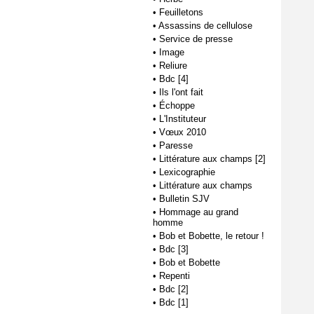
•
Feuilletons
•
Assassins de cellulose
•
Service de presse
•
Image
•
Reliure
•
Bdc [4]
•
Ils l'ont fait
•
Échoppe
•
L'Instituteur
•
Vœux 2010
•
Paresse
•
Littérature aux champs [2]
•
Lexicographie
•
Littérature aux champs
•
Bulletin SJV
•
Hommage au grand
homme
•
Bob et Bobette, le retour !
•
Bdc [3]
•
Bob et Bobette
•
Repenti
•
Bdc [2]
•
Bdc [1]