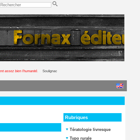
nt assez bien l'humanité.
Soulignac
Rubriques
Tératologie livresque
Typo rurale