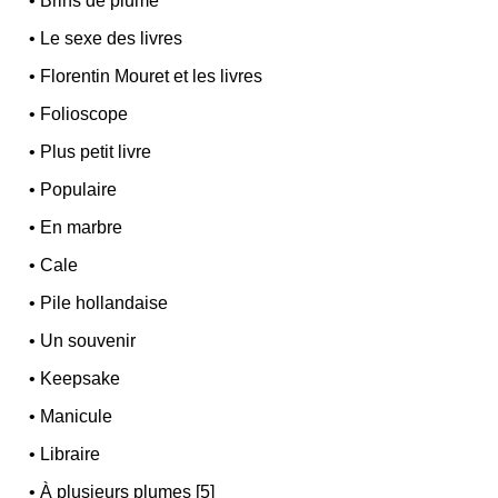
•
Brins de plume
•
Le sexe des livres
•
Florentin Mouret et les livres
•
Folioscope
•
Plus petit livre
•
Populaire
•
En marbre
•
Cale
•
Pile hollandaise
•
Un souvenir
•
Keepsake
•
Manicule
•
Libraire
•
À plusieurs plumes [5]