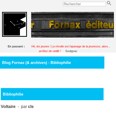
En passant :
Hé, les jeunes ! La révolte est l'apanage de la jeunesse, alors...
arrêtez de vieillir !
Soulignac
Blog Fornax (& archives) - Bibliophilie
Bibliophilie
Voltaire
- par
cls