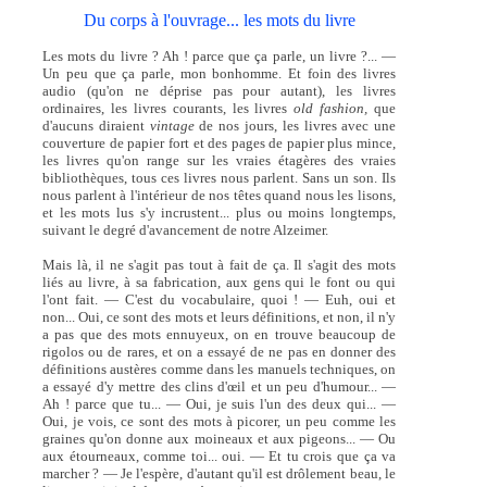
Du corps à l'ouvrage... les mots du livre
Les mots du livre ? Ah ! parce que ça parle, un livre ?... —
Un peu que ça parle, mon bonhomme. Et foin des livres
audio (qu'on ne déprise pas pour autant), les livres
ordinaires, les livres courants, les livres
old fashion,
que
d'aucuns diraient
vintage
de nos jours, les livres avec une
couverture de papier fort et des pages de papier plus mince,
les livres qu'on range sur les vraies étagères des vraies
bibliothèques, tous ces livres nous parlent. Sans un son. Ils
nous parlent à l'intérieur de nos têtes quand nous les lisons,
et les mots lus s'y incrustent... plus ou moins longtemps,
suivant le degré d'avancement de notre Alzeimer.
Mais là, il ne s'agit pas tout à fait de ça. Il s'agit des mots
liés au livre, à sa fabrication, aux gens qui le font ou qui
l'ont fait. — C'est du vocabulaire, quoi ! — Euh, oui et
non... Oui, ce sont des mots et leurs définitions, et non, il n'y
a pas que des mots ennuyeux, on en trouve beaucoup de
rigolos ou de rares, et on a essayé de ne pas en donner des
définitions austères comme dans les manuels techniques, on
a essayé d'y mettre des clins d'œil et un peu d'humour... —
Ah ! parce que tu... — Oui, je suis l'un des deux qui... —
Oui, je vois, ce sont des mots à picorer, un peu comme les
graines qu'on donne aux moineaux et aux pigeons... — Ou
aux étourneaux, comme toi... oui. — Et tu crois que ça va
marcher ? — Je l'espère, d'autant qu'il est drôlement beau, le