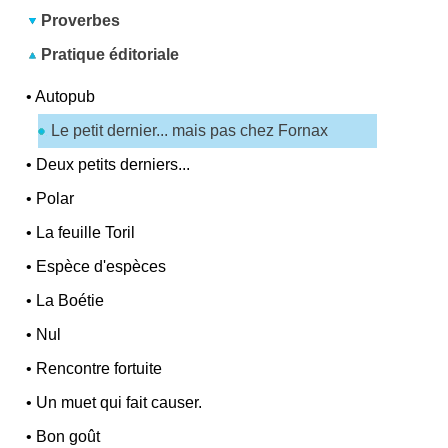
Proverbes
Pratique éditoriale
•
Autopub
Le petit dernier... mais pas chez Fornax
•
Deux petits derniers...
•
Polar
•
La feuille Toril
•
Espèce d'espèces
•
La Boétie
•
Nul
•
Rencontre fortuite
•
Un muet qui fait causer.
•
Bon goût