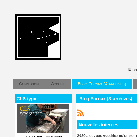
En p
Connexion
Accueil
Blog Fornax (& archives)
CLS typo
Blog Fornax (& archives) -
Nouvelles internes
2020... et vous voudriez qu'on se r
LE SITE PROFESSIONNEL