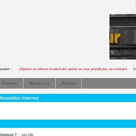
assant :
Dépriser ou minorer le talent des autres ne vous grandit pas, au contraire.
So
Fichiers
Nouvelles
Photos
 Nouvelles internes
éjouisse ?
- par
cls