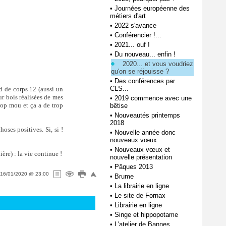
•
Journées européenne des
métiers d'art
•
2022 s'avance
•
Conférencier !...
•
2021... ouf !
•
Du nouveau... enfin !
2020... et vous voudriez
qu'on se réjouisse ?
•
Des conférences par
CLS...
d de corps 12 (aussi un
ur bois réalisées de mes
•
2019 commence avec une
rop mou et ça a de trop
bêtise
•
Nouveautés printemps
2018
oses positives. Si, si !
•
Nouvelle année donc
nouveaux vœux
•
Nouveaux vœux et
ère) : la vie continue !
nouvelle présentation
•
Pâques 2013
16/01/2020 @ 23:00
•
Brume
•
La librairie en ligne
•
Le site de Fornax
•
Librairie en ligne
•
Singe et hippopotame
•
L'atelier de Bannes