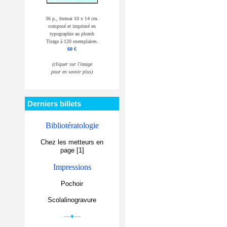
36 p., format 10 x 14 cm.
composé et imprimé en
typographie au plomb
Tirage à 120 exemplaires.
60 €
(cliquer sur l'image
pour en savoir plus)
Derniers billets
Bibliotératologie
Chez les metteurs en
page [1]
Impressions
Pochoir
Scolalinogravure
—♦—