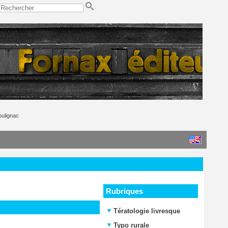
ulignac
Rubriques
Tératologie livresque
Typo rurale