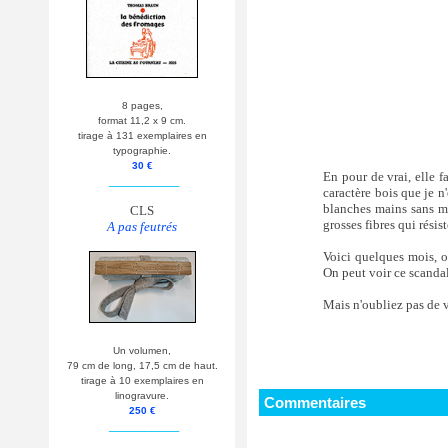
8 pages,
format 11,2 x 9 cm.
tirage à 131 exemplaires en
typographie.
30 €
En pour de vrai, elle 
__________
caractère bois que je n
blanches mains sans me
CLS
grosses fibres qui résis
A pas feutrés
Voici quelques mois, on
On peut voir ce scandal
Mais n'oubliez pas de v
Un volumen,
79 cm de long, 17,5 cm de haut.
tirage à 10 exemplaires en
linogravure.
Commentaires
250 €
__________