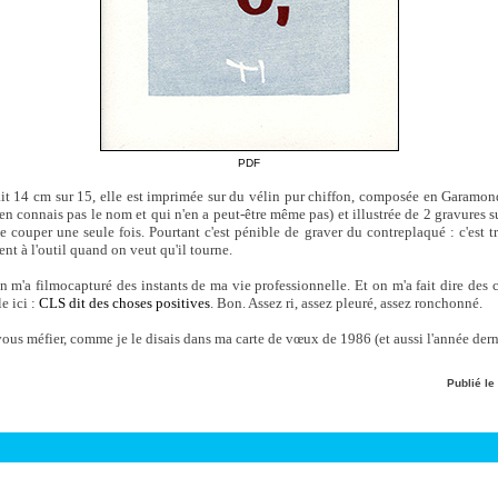
PDF
fait 14 cm sur 15, elle est imprimée sur du vélin pur chiffon, composée en Garamon
'en connais pas le nom et qui n'en a peut-être même pas) et illustrée de 2 gravures s
 couper une seule fois. Pourtant c'est pénible de graver du contreplaqué : c'est t
tent à l'outil quand on veut qu'il tourne.
 m'a filmocapturé des instants de ma vie professionnelle. Et on m'a fait dire des ch
e ici :
CLS dit des choses positives
. Bon. Assez ri, assez pleuré, assez ronchonné.
ous méfier, comme je le disais dans ma carte de vœux de 1986 (et aussi l'année derni
Publié le