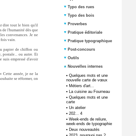
Typo des rues
Typo des bois
Proverbes
 dire tout le bien qu'il
ns de l'humanité dès que
Pratique éditoriale
r les convenances. Je ne
fois vain.
Pratique typographique
u papier de chiffon ou
Post-concours
, postale... ou autre. Et
Outils
me suis empressé d'avoir
Nouvelles internes
 « Cette année, je ne la
•
Quelques mots et une
 souhaite se réformer, on
nouvelle carte de vœux
•
Métiers d'art...
•
La cuisine au Fourneau
•
Quelques mots et une
carte
•
Un atelier
•
202... 4
•
Week-ends de reliure,
week-ends de typographie
•
Deux nouveautés
•
2023, pourquoi pas ?