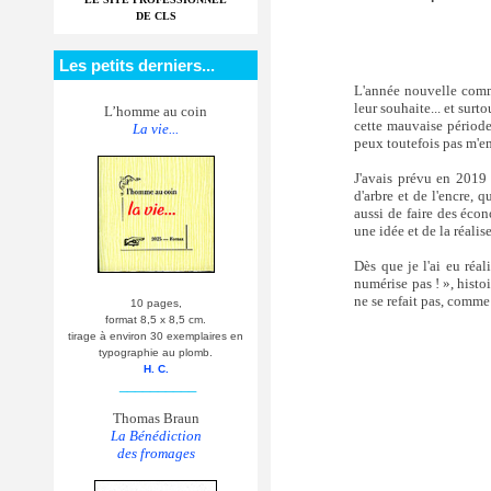
DE CLS
Les petits derniers...
L'année nouvelle commen
leur souhaite... et sur
L’homme au coin
cette mauvaise période 
La vie...
peux toutefois pas m'e
J'avais prévu en 2019
d'arbre et de l'encre, q
aussi de faire des écon
une idée et de la réalis
Dès que je l'ai eu réal
numérise pas ! », histoi
ne se refait pas, comme
10 pages,
format 8,5 x 8,5 cm.
tirage à environ 30 exemplaires en
typographie au plomb.
H. C.
__________
Thomas Braun
La Bénédiction
des fromages