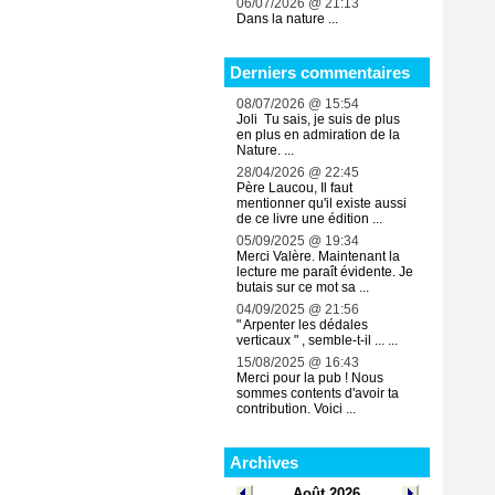
06/07/2026 @ 21:13
Dans la nature ...
Derniers commentaires
08/07/2026 @ 15:54
Joli Tu sais, je suis de plus
en plus en admiration de la
Nature. ...
28/04/2026 @ 22:45
Père Laucou, Il faut
mentionner qu'il existe aussi
de ce livre une édition ...
05/09/2025 @ 19:34
Merci Valère. Maintenant la
lecture me paraît évidente. Je
butais sur ce mot sa ...
04/09/2025 @ 21:56
" Arpenter les dédales
verticaux " , semble-t-il ... ...
15/08/2025 @ 16:43
Merci pour la pub ! Nous
sommes contents d'avoir ta
contribution. Voici ...
Archives
Août 2026