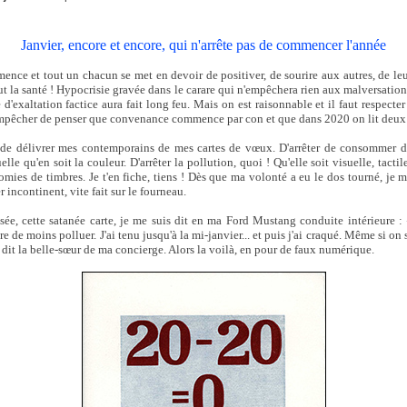
Janvier, encore et encore, qui n'arrête pas de commencer l'année
ce et tout un chacun se met en devoir de positiver, de sourire aux autres, de leur
tout la santé ! Hypocrisie gravée dans le carare qui n'empêchera rien aux malversatio
d'exaltation factice aura fait long feu. Mais on est raisonnable et il faut respecte
mpêcher de penser que convenance commence par con et que dans 2020 on lit deux 
 de délivrer mes contemporains de mes cartes de vœux. D'arrêter de consommer d
uelle qu'en soit la couleur. D'arrêter la pollution, quoi ! Qu'elle soit visuelle, tactile
omies de timbres. Je t'en fiche, tiens ! Dès que ma volonté a eu le dos tourné, je 
er incontinent, vite fait sur le fourneau.
isée, cette satanée carte, je me suis dit en ma Ford Mustang conduite intérieure :
re de moins polluer. J'ai tenu jusqu'à la mi-janvier... et puis j'ai craqué. Même si on
 dit la belle-sœur de ma concierge. Alors la voilà, en pour de faux numérique.