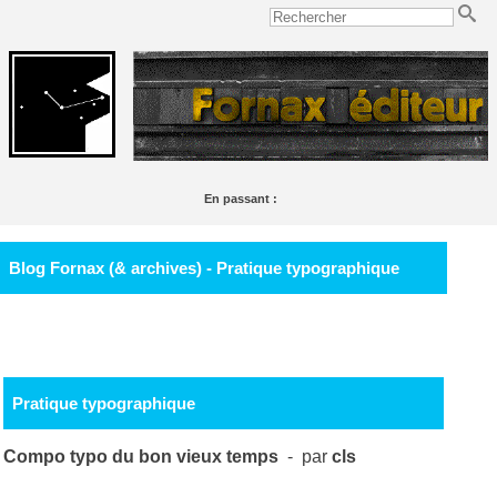
En passant :
Le Lac,
de Lamartine, est un des plus beaux poèmes français de tout l'étang.
Soulignac
Blog Fornax (& archives) - Pratique typographique
Pratique typographique
Compo typo du bon vieux temps
- par
cls