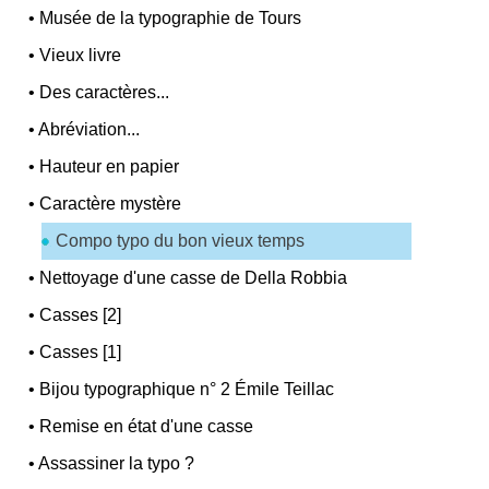
•
Musée de la typographie de Tours
•
Vieux livre
•
Des caractères...
•
Abréviation...
•
Hauteur en papier
•
Caractère mystère
Compo typo du bon vieux temps
•
Nettoyage d'une casse de Della Robbia
•
Casses [2]
•
Casses [1]
•
Bijou typographique n° 2 Émile Teillac
•
Remise en état d'une casse
•
Assassiner la typo ?