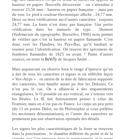
hauteur en papier. Nouvelle découverte : on s’attendait à
trouver 23,56 mm – hauteur en papier française – mais pas
du tout. Le pied à coulisse électronique affiche : 24,77 mm.
Deux ou trois vérifications sur d’autres caractères : toujours
24,77 mm. La fonte n’est donc pas française. Une petite
vérification dans les manuels de typo… Dumont
(
Vademecum du typographe,
Bruxelles, 1906) nous permet
de vérifier que c’est la hauteur en papier flamande. C’est
donc vers les Flandres, les Pays-Bas, qu’il faudrait se
tourner pour l’identification. Où trouver des spécimens de
fonderies flamandes de 1825 ou avant ? Parmi d’autres
sources, on tente la
BiViTy
de Jacques André…
Mais auparavant on observe bien le tirage d’épreuve qu’on
a fait de tous les caractères et signes et on réfléchit façon
« Vox-Atypi » : en raison de la date de fabrication supposée
des caractères, leur famille aurait pu être les Didones. Ce
n’est pas le cas. On a affaire-là à des empattements
triangulaires, le O possède un axe vertical, on s’oriente vers
les Réales. Le Œ fait furieusement penser à celui du
Fournier, mais on n’est pas en France. Le corps un peu petit
(du 11 en points Didot, ou du Philosophie si vous préférez
les anciennes dénominations), et l’usure des caractères ne
permettent pas une observation optimale des détails.
Les signes les plus caractéristiques de la fonte se trouvent
dans la ponctuation : le diamètre différent du point et de la
virgule, que l’on retrouve dans le point-virgule, et le point