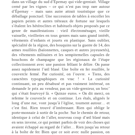
dans un village du sud d’Épernay qui vide-greniait. Village
cerné par les vignes – ce qui n’est pas trop rare autour
d’Épernay – mais sans autre attrait touristique que ce
déballage ponctuel. Une succession de tables à encoller les
papiers peints et autres tréteaux de fortune sur lesquels
s’étalent les hétéroclites et habituels objets proposés par ce
genre de manifestations : vieil électroménager, vieille
vaisselle, vieilleries en tous genres mais sans grand intérêt,
vêtements d’enfants et jouets en plastique. Sans oublier,
spécialité de la région, des bouquins sur la guerre de 14, des
armes rouillées (baïonnettes, casques et autres joyeusetés),
des vêtements militaires et les sempiternelles capsules de
bouchons de champagne que les régionaux de l’étape
collectionnent avec une passion frôlant le délire. On passe
assez rapidement l’œil blasé. Une boîte en fer rouillée, le
couvercle fermé. Par curiosité, on l’ouvre. « Tiens, des
caractères typographiques en vrac ! » La curiosité
continuant, un peu désabusé et pas vraiment intéressé, on
demande le prix au vendeur, pas un vide-grenieur, un broc’
qui s’était fourvoyé là. « Quinze euros. » On dit merci, on
referme le couvercle et on continue. Les étals, alignés le
long d’une rue, vont jusqu’à l’église, tournent autour… et
c’est fini. Rien trouvé d’intéressant. Rien qui oblige le
porte-monnaie à sortir de la poche. Sur le chemin de retour,
identique à celui de l’aller, nouveau coup d’œil blasé mais
en sens inverse, ce qui permet parfois de voir des choses qui
avaient échappé au regard de l’aller… Rien jusqu’au retour
à la boîte de fer. Bien que ce soit avec nulle passion, on