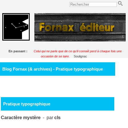
En passant :
Celui qui ne parle que de ce qu'il connaît perd à chaque fois une
occasion de se taire.
Soulignac
Blog Fornax (& archives) - Pratique typographique
Pratique typographique
Caractère mystère
- par
cls