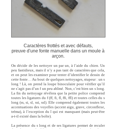
Caractères frottés et avec défauts,
preuve d'une fonte manuelle dans un moule à
arçon.
On décide de les nettoyer un par un, à l’aide du chien. Un
peu fastidieux, mais il n’y a pas tant de caractères que cela,
et on peut les examiner pour tenter d’identifier le dessin de
cette fonte… Au bout de quelques nettoyages, stupeur : un s
long ! Là, on prend la loupe binoculaire pour vérifier qu’il
ne s’agit pas d’un f un peu abîmé. Non, c’est bien un s long.
La fin du nettoyage révélera que la petite police comprend
toutes les ligatures du f (ff, fi, fl, ffi, ffl) et toutes celles du s
long (ss, si, sl, ssi, ssl). Elle comprend également toutes les
accentuations des voyelles (accent aigu, grave, circonflexe,
tréma), à l’exception du î qui est manquant (mais peut-être
a-t-il existé dans la boîte).
La présence du s long et de ses ligatures permet de reculer