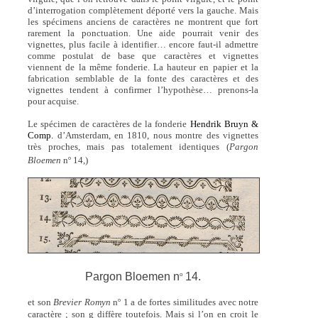
d’interrogation complètement déporté vers la gauche. Mais
les spécimens anciens de caractères ne montrent que fort
rarement la ponctuation. Une aide pourrait venir des
vignettes, plus facile à identifier… encore faut-il admettre
comme postulat de base que caractères et vignettes
viennent de la même fonderie. La hauteur en papier et la
fabrication semblable de la fonte des caractères et des
vignettes tendent à confirmer l’hypothèse… prenons-la
pour acquise.
Le spécimen de caractères de la fonderie
Hendrik Bruyn &
Comp.
d’Amsterdam, en 1810, nous montre des vignettes
très proches, mais pas totalement identiques (
Pargon
o
Bloemen
n
14,)
Pargon Bloemen n
14.
o
o
et son
Brevier Romyn
n
1 a de fortes similitudes avec notre
caractère ; son g diffère toutefois. Mais si l’on en croit le