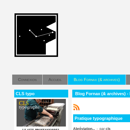
Connexion
Accueil
Blog Fornax (& archives)
CLS typo
Blog Fornax (& archives) -
Pratique typographique
Abréviation...
- par
cls
LE SITE PROFESSIONNEL