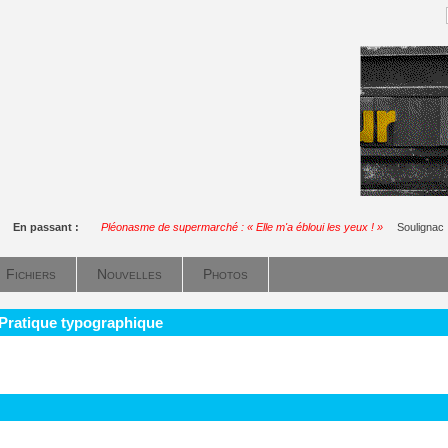
En passant :
Pléonasme de supermarché : « Elle m'a ébloui les yeux ! »
Soulignac
Fichiers
Nouvelles
Photos
 Pratique typographique