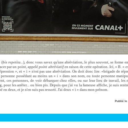
 (
bis repetita...
), donc vous savez qu'une abréviation, le plus souvent, se forme e
acer par un point, appelé
point abréviatif
en raison de cette opération. Ici, « B. » e
épression », et « i » n'est pas une abréviation. On doit donc lire: «brigade de répr
te personne possédant au moins un « i » dans son nom, ou toute personne manipul
ent, ces personnes, de voir débarquer chez elles, ou sur leur lieu de travail, le
, pour les arrêter... ou bien pis. Depuis que j'ai vu la fameuse affiche, je suis ren
é en deux, et je n'en suis pas ressorti. J'ai deux « i » dans mon prénom.
Publié le