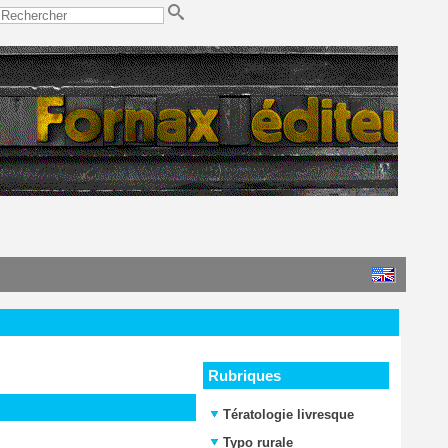
Rubriques
Tératologie livresque
Typo rurale