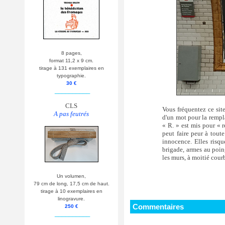
8 pages,
format 11,2 x 9 cm.
tirage à 131 exemplaires en
typographie.
30 €
__________
CLS
Vous fréquentez ce site
A pas feutrés
d'un mot pour la rempl
« R. » est mis pour « r
peut faire peur à tou
innocence. Elles risqu
brigade, armes au poing
les murs, à moitié courb
Un volumen,
79 cm de long, 17,5 cm de haut.
tirage à 10 exemplaires en
linogravure.
Commentaires
250 €
__________