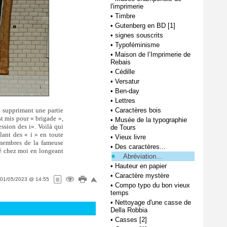
l'imprimerie
•
Timbre
•
Gutenberg en BD [1]
•
signes souscrits
•
Typoféminisme
•
Maison de l’Imprimerie de
Rebais
•
Cédille
•
Versatur
•
Ben-day
•
Lettres
n supprimant une partie
•
Caractères bois
st mis pour « brigade »,
•
Musée de la typographie
ession des i». Voilà qui
de Tours
ant des « i » en toute
•
Vieux livre
s membres de la fameuse
•
Des caractères...
tré chez moi en longeant
Abréviation...
•
Hauteur en papier
•
Caractère mystère
01/05/2023 @ 14:55
•
Compo typo du bon vieux
temps
•
Nettoyage d'une casse de
Della Robbia
•
Casses [2]