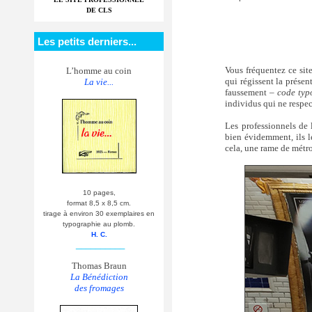
DE CLS
Les petits derniers...
Vous fréquentez ce site
L’homme au coin
qui régissent la prése
La vie...
faussement –
code typ
individus qui ne respec
Les professionnels de 
bien évidemment, ils le
cela, une rame de métro
10 pages,
format 8,5 x 8,5 cm.
tirage à environ 30 exemplaires en
typographie au plomb.
H. C.
__________
Thomas Braun
La Bénédiction
des fromages