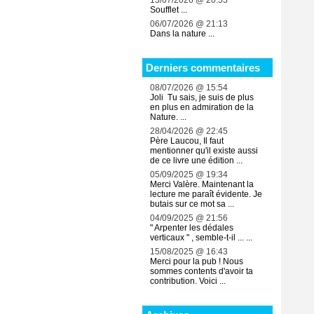
13/07/2026 @ 20:53
Soufflet ...
06/07/2026 @ 21:13
Dans la nature ...
Derniers commentaires
08/07/2026 @ 15:54
Joli Tu sais, je suis de plus
en plus en admiration de la
Nature. ...
28/04/2026 @ 22:45
Père Laucou, Il faut
mentionner qu'il existe aussi
de ce livre une édition ...
05/09/2025 @ 19:34
Merci Valère. Maintenant la
lecture me paraît évidente. Je
butais sur ce mot sa ...
04/09/2025 @ 21:56
" Arpenter les dédales
verticaux " , semble-t-il ... ...
15/08/2025 @ 16:43
Merci pour la pub ! Nous
sommes contents d'avoir ta
contribution. Voici ...