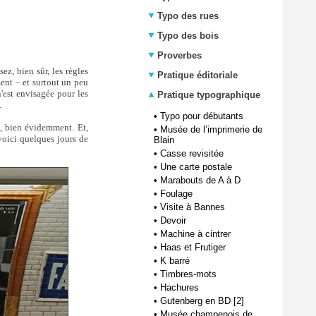
Typo des rues
Typo des bois
Proverbes
ez, bien sûr, les règles
Pratique éditoriale
ent – et surtout un peu
n'est envisagée pour les
Pratique typographique
.
•
Typo pour débutants
s, bien évidemment. Et,
•
Musée de l’imprimerie de
 voici quelques jours de
Blain
•
Casse revisitée
•
Une carte postale
•
Marabouts de A à D
•
Foulage
•
Visite à Bannes
•
Devoir
•
Machine à cintrer
•
Haas et Frutiger
•
K barré
•
Timbres-mots
•
Hachures
•
Gutenberg en BD [2]
•
Musée champenois de