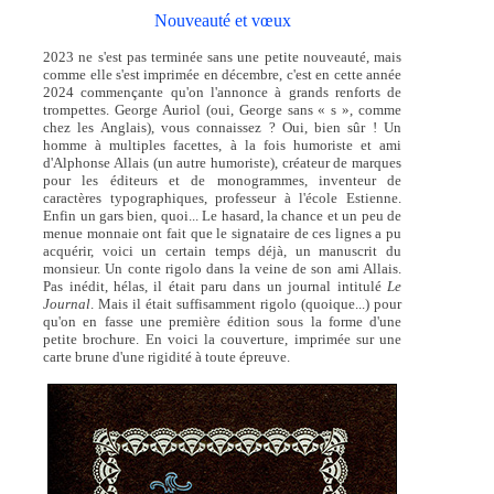
Nouveauté et vœux
2023 ne s'est pas terminée sans une petite nouveauté, mais
comme elle s'est imprimée en décembre, c'est en cette année
2024 commençante qu'on l'annonce à grands renforts de
trompettes. George Auriol (oui, George sans « s », comme
chez les Anglais), vous connaissez ? Oui, bien sûr ! Un
homme à multiples facettes, à la fois humoriste et ami
d'Alphonse Allais (un autre humoriste), créateur de marques
pour les éditeurs et de monogrammes, inventeur de
caractères typographiques, professeur à l'école Estienne.
Enfin un gars bien, quoi... Le hasard, la chance et un peu de
menue monnaie ont fait que le signataire de ces lignes a pu
acquérir, voici un certain temps déjà, un manuscrit du
monsieur. Un conte rigolo dans la veine de son ami Allais.
Pas inédit, hélas, il était paru dans un journal intitulé
Le
Journal
. Mais il était suffisamment rigolo (quoique...) pour
qu'on en fasse une première édition sous la forme d'une
petite brochure. En voici la couverture, imprimée sur une
carte brune d'une rigidité à toute épreuve.