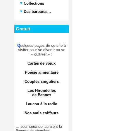
Collections
Des barbares...
Gratuit
Q
uelques pages de ce site à
visiter pour se divertir ou se
« cultiver » :
Cartes de vœux
Poésie alimentaire
Couples singuliers
Les Hirondelles
de Bannes
Laucou à la radio
Nos amis coiffeurs
... pour ceux qui auraient la
flemme de chercher.