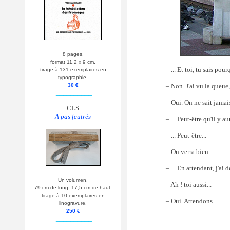
8 pages,
format 11,2 x 9 cm.
– ... Et toi, tu sais pou
tirage à 131 exemplaires en
typographie.
– Non. J'ai vu la queue
30 €
__________
– Oui. On ne sait jamai
CLS
A pas feutrés
– ... Peut-être qu'il y a
– ... Peut-être...
– On verra bien.
– ... En attendant, j'ai
Un volumen,
– Ah ! toi aussi...
79 cm de long, 17,5 cm de haut.
tirage à 10 exemplaires en
– Oui. Attendons...
linogravure.
250 €
__________