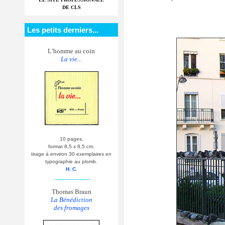
DE CLS
Les petits derniers...
L’homme au coin
La vie...
10 pages,
format 8,5 x 8,5 cm.
tirage à environ 30 exemplaires en
typographie au plomb.
H. C.
__________
Thomas Braun
La Bénédiction
des fromages