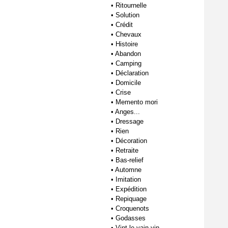
•
Ritournelle
•
Solution
•
Crédit
•
Chevaux
•
Histoire
•
Abandon
•
Camping
•
Déclaration
•
Domicile
•
Crise
•
Memento mori
•
Anges...
•
Dressage
•
Rien
•
Décoration
•
Retraite
•
Bas-relief
•
Automne
•
Imitation
•
Expédition
•
Repiquage
•
Croquenots
•
Godasses
•
Vint le vain vin