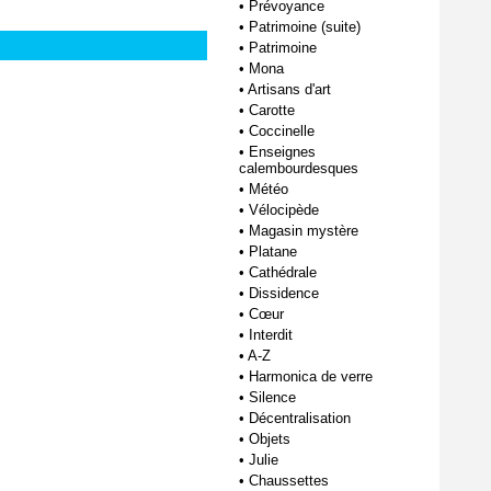
•
Prévoyance
•
Patrimoine (suite)
•
Patrimoine
•
Mona
•
Artisans d'art
•
Carotte
•
Coccinelle
•
Enseignes
calembourdesques
•
Météo
•
Vélocipède
•
Magasin mystère
•
Platane
•
Cathédrale
•
Dissidence
•
Cœur
•
Interdit
•
A-Z
•
Harmonica de verre
•
Silence
•
Décentralisation
•
Objets
•
Julie
•
Chaussettes