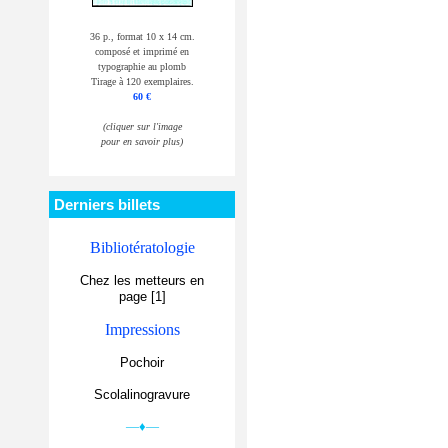
36 p., format 10 x 14 cm.
composé et imprimé en
typographie au plomb
Tirage à 120 exemplaires.
60 €
(cliquer sur l'image
pour en savoir plus)
Derniers billets
Bibliotératologie
Chez les metteurs en
page [1]
Impressions
Pochoir
Scolalinogravure
—♦—