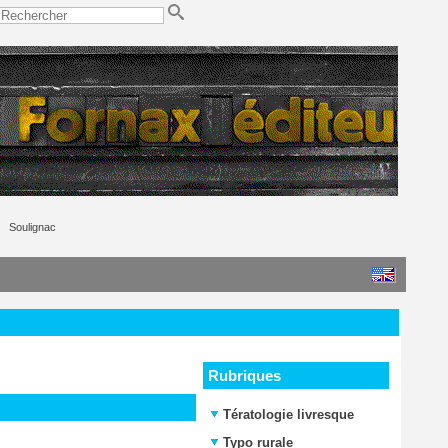
Soulignac
Rubriques
Tératologie livresque
Typo rurale