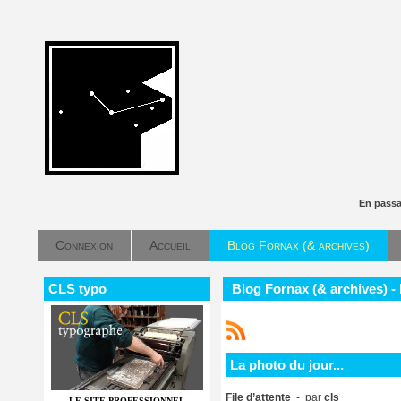
En pass
Connexion
Accueil
Blog Fornax (& archives)
CLS typo
Blog Fornax (& archives) - 
La photo du jour...
File d’attente
- par
cls
LE SITE PROFESSIONNEL