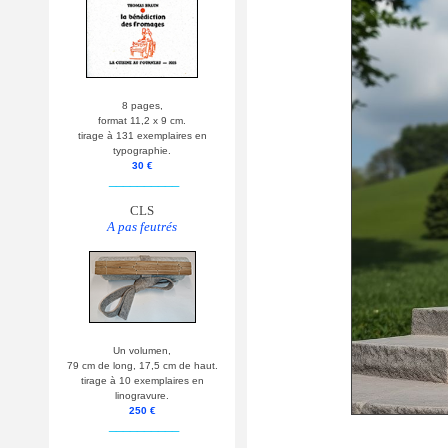
8 pages,
format 11,2 x 9 cm.
tirage à 131 exemplaires en
typographie.
30 €
__________
CLS
A pas feutrés
Un volumen,
79 cm de long, 17,5 cm de haut.
tirage à 10 exemplaires en
linogravure.
250 €
__________