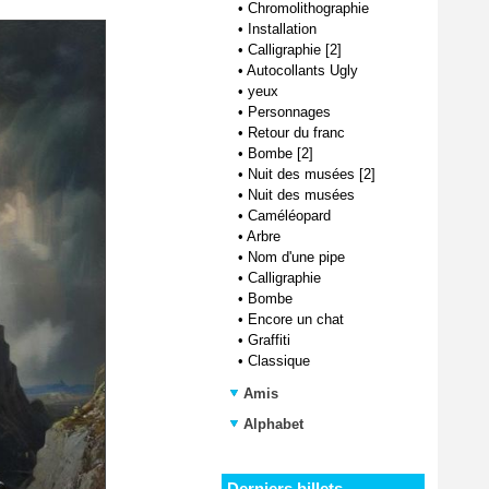
•
Chromolithographie
•
Installation
•
Calligraphie [2]
•
Autocollants Ugly
•
yeux
•
Personnages
•
Retour du franc
•
Bombe [2]
•
Nuit des musées [2]
•
Nuit des musées
•
Caméléopard
•
Arbre
•
Nom d'une pipe
•
Calligraphie
•
Bombe
•
Encore un chat
•
Graffiti
•
Classique
Amis
Alphabet
Derniers billets