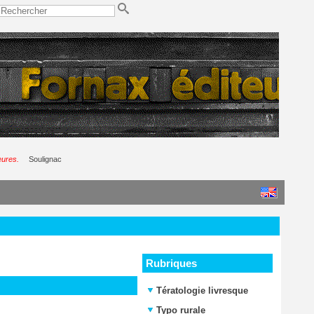
eures.
Soulignac
Rubriques
Tératologie livresque
Typo rurale