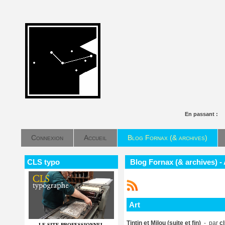
En passant :
Connexion
Accueil
Blog Fornax (& archives)
CLS typo
Blog Fornax (& archives) - 
Art
Tintin et Milou (suite et fin)
- par
c
LE SITE PROFESSIONNEL