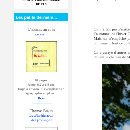
DE CLS
Les petits derniers...
On n’allait pas s’arrêt
L’homme au coin
l’automne, ni l’hiver. O
La vie...
Mais on n’empêche pas
continuer... font ce qu’
On a essayé d’autres a
devant le château de Mo
10 pages,
format 8,5 x 8,5 cm.
tirage à environ 30 exemplaires en
typographie au plomb.
H. C.
__________
Thomas Braun
La Bénédiction
des fromages