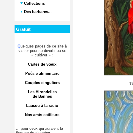
Collections
Des barbares...
Gratuit
Q
uelques pages de ce site à
visiter pour se divertir ou se
« cultiver » :
Cartes de vœux
Poésie alimentaire
Couples singuliers
Ti
Les Hirondelles
de Bannes
Laucou à la radio
Nos amis coiffeurs
... pour ceux qui auraient la
flemme de chercher.