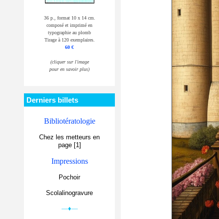
36 p., format 10 x 14 cm.
composé et imprimé en
typographie au plomb
Tirage à 120 exemplaires.
60 €
(cliquer sur l'image
pour en savoir plus)
Derniers billets
Bibliotératologie
Chez les metteurs en
page [1]
Impressions
Pochoir
Scolalinogravure
—♦—