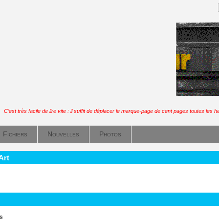
C’est très facile de lire vite : il suffit de déplacer le marque-page de cent pages toutes les h
Fichiers
Nouvelles
Photos
Art
ls