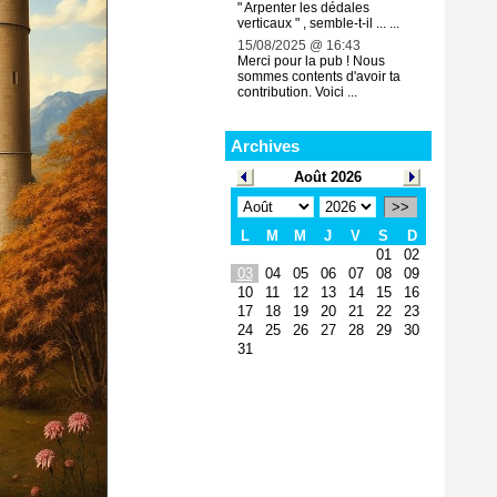
" Arpenter les dédales
verticaux " , semble-t-il ... ...
15/08/2025 @ 16:43
Merci pour la pub ! Nous
sommes contents d'avoir ta
contribution. Voici ...
Archives
Août 2026
>>
L
M
M
J
V
S
D
01
02
03
04
05
06
07
08
09
10
11
12
13
14
15
16
17
18
19
20
21
22
23
24
25
26
27
28
29
30
31