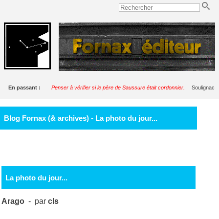
En passant :
Penser à vérifier si le père de Saussure était cordonnier.
Soulignac
Blog Fornax (& archives) - La photo du jour...
La photo du jour...
Arago
- par
cls