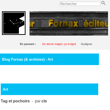
En passant :
De devoir maigrir, ça m'aigrit.
Soulignac
Blog Fornax (& archives) - Art
Art
Tag et pochoirs
- par
cls