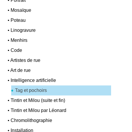
•
Portrait
•
Mosaïque
•
Poteau
•
Linogravure
•
Menhirs
•
Code
•
Artistes de rue
•
Art de rue
•
Intelligence artificielle
Tag et pochoirs
•
Tintin et Milou (suite et fin)
•
Tintin et Milou par Léonard
•
Chromolithographie
•
Installation