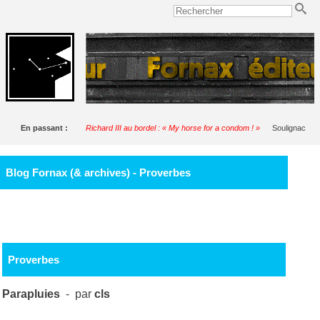
En passant :
Richard III au bordel : « My horse for a condom ! »
Soulignac
Blog Fornax (& archives) - Proverbes
Proverbes
Parapluies
- par
cls