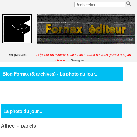
En passant :
Dépriser ou minorer le talent des autres ne vous grandit pas, au
contraire.
Soulignac
Blog Fornax (& archives) - La photo du jour...
La photo du jour...
Athée
- par
cls