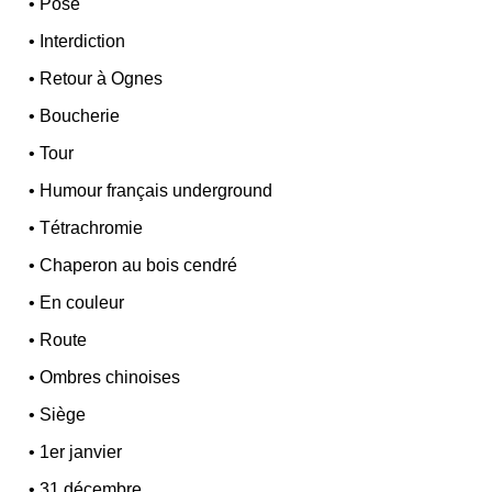
•
Pose
•
Interdiction
•
Retour à Ognes
•
Boucherie
•
Tour
•
Humour français underground
•
Tétrachromie
•
Chaperon au bois cendré
•
En couleur
•
Route
•
Ombres chinoises
•
Siège
•
1er janvier
•
31 décembre