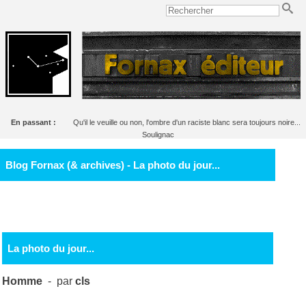
En passant :
Qu'il le veuille ou non, l'ombre d'un raciste blanc sera toujours noire...
Soulignac
Blog Fornax (& archives) - La photo du jour...
La photo du jour...
Homme
- par
cls