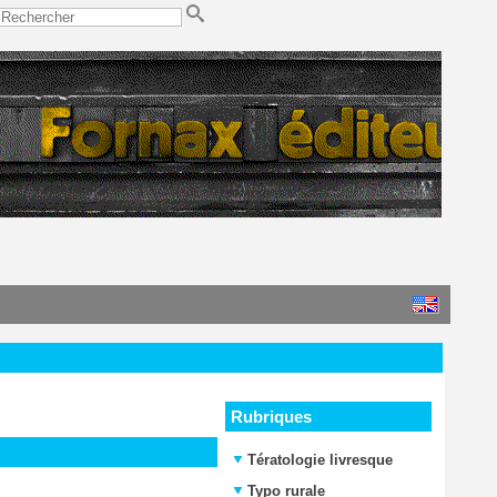
Rubriques
Tératologie livresque
Typo rurale