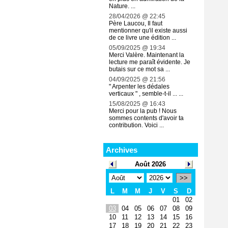
Nature. ...
28/04/2026 @ 22:45
Père Laucou, Il faut
mentionner qu'il existe aussi
de ce livre une édition ...
05/09/2025 @ 19:34
Merci Valère. Maintenant la
lecture me paraît évidente. Je
butais sur ce mot sa ...
04/09/2025 @ 21:56
" Arpenter les dédales
verticaux " , semble-t-il ... ...
15/08/2025 @ 16:43
Merci pour la pub ! Nous
sommes contents d'avoir ta
contribution. Voici ...
Archives
Août 2026
>>
L
M
M
J
V
S
D
01
02
03
04
05
06
07
08
09
10
11
12
13
14
15
16
17
18
19
20
21
22
23