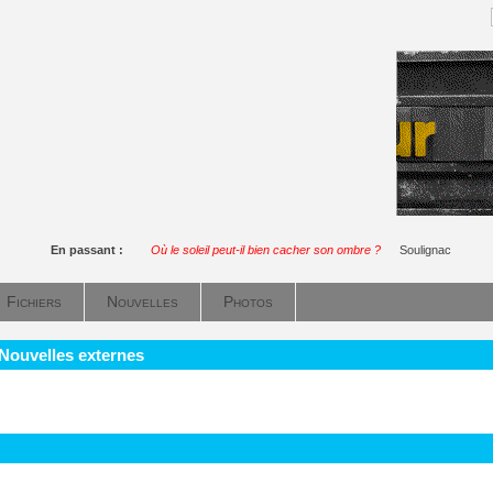
En passant :
Où le soleil peut-il bien cacher son ombre ?
Soulignac
Fichiers
Nouvelles
Photos
 Nouvelles externes