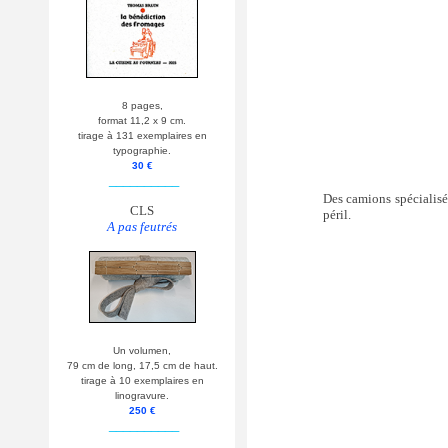
8 pages,
format 11,2 x 9 cm.
tirage à 131 exemplaires en
typographie.
30 €
__________
Des camions spécialisés
CLS
péril.
A pas feutrés
Un volumen,
79 cm de long, 17,5 cm de haut.
tirage à 10 exemplaires en
linogravure.
250 €
__________