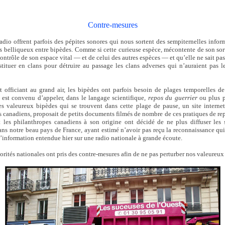
Contre-mesures
radio offrent parfois des pépites sonores qui nous sortent des sempiternelles infor
ts belliqueux entre bipèdes. Comme si cette curieuse espèce, mécontente de son sor
contrôle de son espace vital — et de celui des autres espèces — et qu’elle ne sait pas
onstituer en clans pour détruire au passage les clans adverses qui n’auraient pa
et officiant au grand air, les bipèdes ont parfois besoin de plages temporelles d
l est convenu d’appeler, dans le langage scientifique,
repos du guerrier
ou plus 
les valeureux bipèdes qui se trouvent dans cette plage de pause, un site intern
 canadiens, proposait de petits documents filmés de nombre de ces pratiques de repo
les philanthropes canadiens à son origine ont décidé de ne plus diffuser les 
ns notre beau pays de France, ayant estimé n’avoir pas reçu la reconnaissance qui 
d’information entendue hier sur une radio nationale à grande écoute.
orités nationales ont pris des contre-mesures afin de ne pas perturber nos valeureux