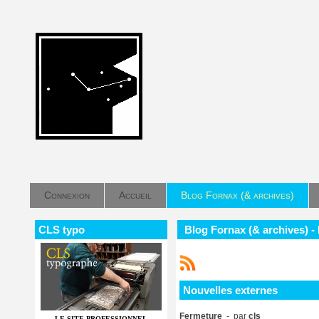
Connexion
Accueil
Blog Fornax (& archives)
CLS typo
Blog Fornax (& archives) -
Nouvelles externes
Fermeture
- par
cls
LE SITE PROFESSIONNEL