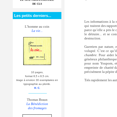
DE CLS
Les petits derniers...
Les informations à la 
qui traitent des rappor
L’homme au coin
parce qu’elle a pris le 
La vie...
le détruire... et se c
destruction.
Guerriers par nature, 
volupté. C’est ce qu’i
chambre
. Pour aider 
généreux philanthropes
pour nom Youporn, et 
empreinte de charité da
précisément la pépite 
10 pages,
format 8,5 x 8,5 cm.
Très rapidement les aut
tirage à environ 30 exemplaires en
typographie au plomb.
H. C.
__________
Thomas Braun
La Bénédiction
des fromages