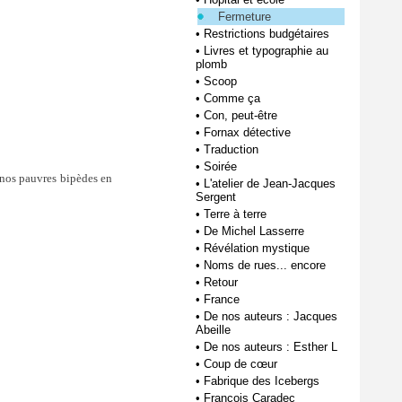
Fermeture
•
Restrictions budgétaires
•
Livres et typographie au
plomb
•
Scoop
•
Comme ça
•
Con, peut-être
•
Fornax détective
•
Traduction
•
Soirée
e nos pauvres bipèdes en
•
L'atelier de Jean-Jacques
Sergent
•
Terre à terre
•
De Michel Lasserre
•
Révélation mystique
•
Noms de rues... encore
•
Retour
•
France
•
De nos auteurs : Jacques
Abeille
•
De nos auteurs : Esther L
•
Coup de cœur
•
Fabrique des Icebergs
•
François Caradec