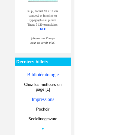
36 p., format 10 x 14 cm.
composé et imprimé en
typographie au plomb
Tirage à 120 exemplaires.
60 €
(cliquer sur l'image
pour en savoir plus)
Derniers billets
Bibliotératologie
Chez les metteurs en
page [1]
Impressions
Pochoir
Scolalinogravure
—♦—