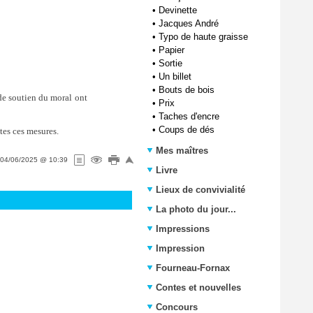
•
Devinette
•
Jacques André
•
Typo de haute graisse
•
Papier
•
Sortie
•
Un billet
•
Bouts de bois
 de soutien du moral ont
•
Prix
•
Taches d'encre
•
Coups de dés
tes ces mesures.
Mes maîtres
04/06/2025 @ 10:39
Livre
Lieux de convivialité
La photo du jour...
Impressions
Impression
Fourneau-Fornax
Contes et nouvelles
Concours