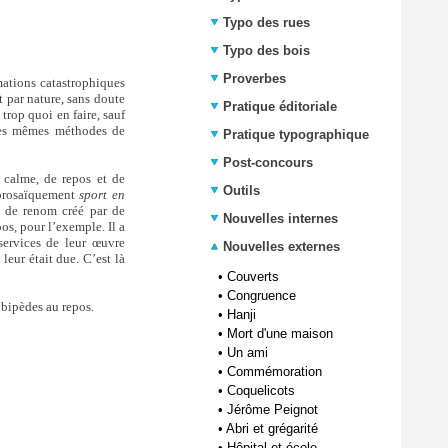
Typo des rues
Typo des bois
Proverbes
mations catastrophiques
t par nature, sans doute
Pratique éditoriale
 trop quoi en faire, sauf
s les mêmes méthodes de
Pratique typographique
Post-concours
e calme, de repos et de
Outils
prosaïquement
sport en
et de renom créé par de
Nouvelles internes
s, pour l’exemple. Il a
services de leur œuvre
Nouvelles externes
leur était due. C’est là
•
Couverts
•
Congruence
 bipèdes au repos.
•
Hanji
•
Mort d'une maison
•
Un ami
•
Commémoration
•
Coquelicots
•
Jérôme Peignot
•
Abri et grégarité
•
Hôpital et école