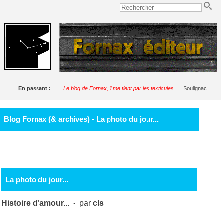
En passant :
Le blog de Fornax, il me tient par les texticules.
Soulignac
Blog Fornax (& archives) - La photo du jour...
La photo du jour...
Histoire d'amour...
- par
cls