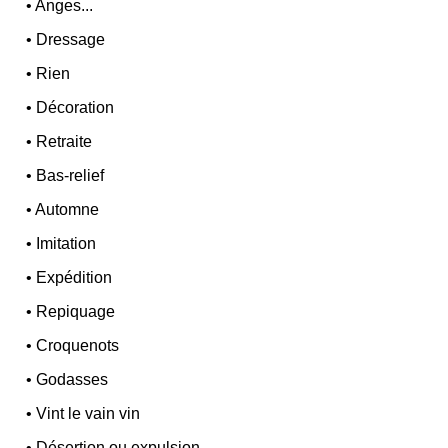
•
Anges...
•
Dressage
•
Rien
•
Décoration
•
Retraite
•
Bas-relief
•
Automne
•
Imitation
•
Expédition
•
Repiquage
•
Croquenots
•
Godasses
•
Vint le vain vin
•
Désertion ou expulsion