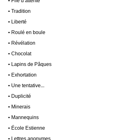
•
File d’attente
•
Tradition
•
Liberté
•
Roulé en boule
•
Révélation
•
Chocolat
•
Lapins de Pâques
•
Exhortation
•
Une tentative...
•
Duplicité
•
Minerais
•
Mannequins
•
École Estienne
•
Lettres anonymes