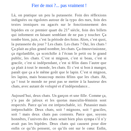
Fier de moi ?... pas vraiment !
Là, on pratique un peu la putasserie. Foin des réflexions
indignées ou rigolotes autour de la typo des rues, foin des
textes ironiques ou agacés sur le fonctionnement des
e
bipèdes en ce premier quart du 21
siècle, foin des billets
qui informent en faisant semblant de ne pas y toucher. Ça
tombe bien, juin, c’est la période des foins. Alors, c’est quoi,
la putasserie du jour ? Les chats. Les chats ? Oui, les chats !
Ça plait au plus grand nombre, les chats. Ça émouvissionne,
ça rigolardifie, ça scotchifie à l’écran le petit ou le grand
public, les chats. C’est si mignon, c’est si beau, c’est si
gracile, c’est si indépendant, c’est si félin dans l’autre que
ça plait à tout le monde, les chats. Et c’est si bon à manger,
paraît que ça a le même goût que le lapin. C’est si mignon,
les lapins, mais beaucoup moins félins que les chats. Ah,
ça ! tout le monde ne peut pas se mettre à la hauteur des
chats, avec autant de volupté et d’indépendance...
Aujourd’hui, deux chats. Un garçon et une fille. Comme ça,
y’a pas de jaloux et les quotas masculin-féminin sont
respectés. Parce qu’on est irréprochable, ici. Putassier mais
irréprochable. Deux chats, soit ! mignons, soit ! graciles,
soit ! mais deux chats pas contents. Parce que, soyons
honnêtes, l’univers des chats serait bien plus sympa s’il n’y
avait pas les bipèdes. Deux chats qui causent pour dire
enfin ce qu’ils pensent, ce qu’ils ont sur le cœur. Enfin,