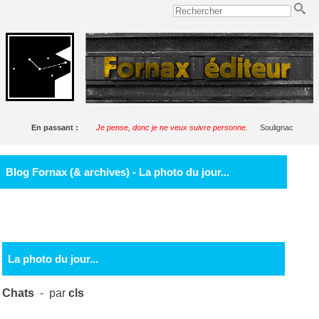
En passant :
Je pense, donc je ne veux suivre personne.
Soulignac
Blog Fornax (& archives) - La photo du jour...
La photo du jour...
Chats
- par
cls