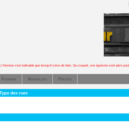
L'Homme n'est tolérable que lorsqu'il crève de faim. Sa cruauté, son égoïsme sont alors justi
Fichiers
Nouvelles
Photos
 Typo des rues