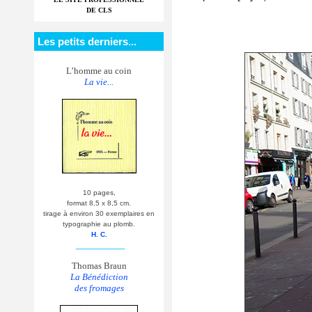
DE CLS
Les petits derniers...
L’homme au coin
La vie...
10 pages,
format 8,5 x 8,5 cm.
tirage à environ 30 exemplaires en
typographie au plomb.
H. C.
__________
Thomas Braun
La Bénédiction
des fromages