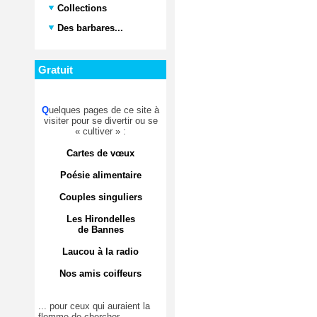
Collections
Des barbares...
Gratuit
Q
uelques pages de ce site à
visiter pour se divertir ou se
« cultiver » :
Cartes de vœux
Poésie alimentaire
Couples singuliers
Les Hirondelles
de Bannes
Laucou à la radio
Nos amis coiffeurs
... pour ceux qui auraient la
flemme de chercher.