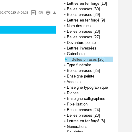
•
Lettres en fer forgé [10]
•
Belles phrases [30]
05/07/2025 @ 09:33
•
Belles phrases [29]
•
Lettres en fer forgé [9]
•
Nom des rues
•
Belles phrases [28]
•
Belles phrases [27]
•
Devanture peinte
•
Lettres inversées
•
Gutenberg
Belles phrases [26]
•
Typo funéraire
•
Belles phrases [25]
•
Enseigne peinte
•
Accents
•
Enseigne typographique
•
Riches
•
Enseigne calligraphiée
•
Pixellisation
•
Belles phrases [24]
•
Belles phrases [23]
•
Lettres en fer forgé [8]
•
Générations