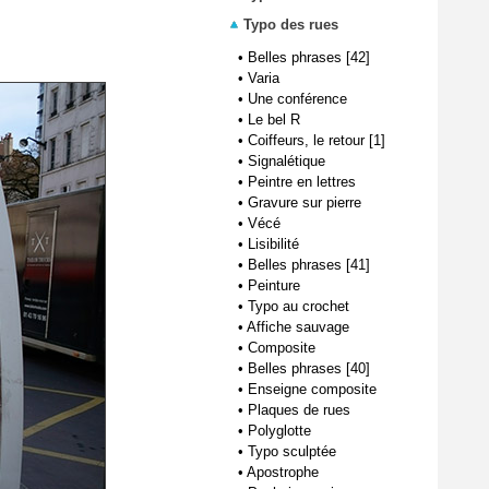
Typo des rues
•
Belles phrases [42]
•
Varia
•
Une conférence
•
Le bel R
•
Coiffeurs, le retour [1]
•
Signalétique
•
Peintre en lettres
•
Gravure sur pierre
•
Vécé
•
Lisibilité
•
Belles phrases [41]
•
Peinture
•
Typo au crochet
•
Affiche sauvage
•
Composite
•
Belles phrases [40]
•
Enseigne composite
•
Plaques de rues
•
Polyglotte
•
Typo sculptée
•
Apostrophe