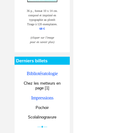
36 p., format 10 x 14 cm.
composé et imprimé en
typographie au plomb
Tirage à 120 exemplaires.
60 €
(cliquer sur l'image
pour en savoir plus)
Derniers billets
Bibliotératologie
Chez les metteurs en
page [1]
Impressions
Pochoir
Scolalinogravure
—♦—