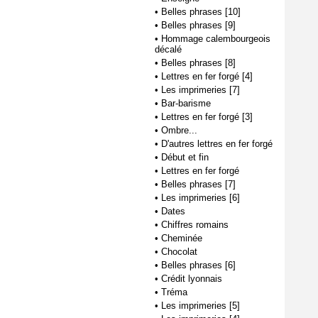
•
Belles phrases [10]
•
Belles phrases [9]
•
Hommage calembourgeois
décalé
•
Belles phrases [8]
•
Lettres en fer forgé [4]
•
Les imprimeries [7]
•
Bar-barisme
•
Lettres en fer forgé [3]
•
Ombre...
•
D'autres lettres en fer forgé
•
Début et fin
•
Lettres en fer forgé
•
Belles phrases [7]
•
Les imprimeries [6]
•
Dates
•
Chiffres romains
•
Cheminée
•
Chocolat
•
Belles phrases [6]
•
Crédit lyonnais
•
Tréma
•
Les imprimeries [5]