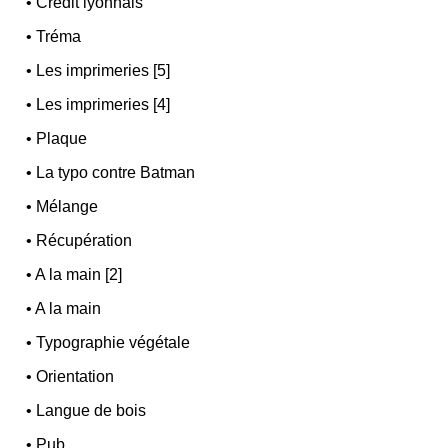
•
Crédit lyonnais
•
Tréma
•
Les imprimeries [5]
•
Les imprimeries [4]
•
Plaque
•
La typo contre Batman
•
Mélange
•
Récupération
•
A la main [2]
•
A la main
•
Typographie végétale
•
Orientation
•
Langue de bois
•
Pub