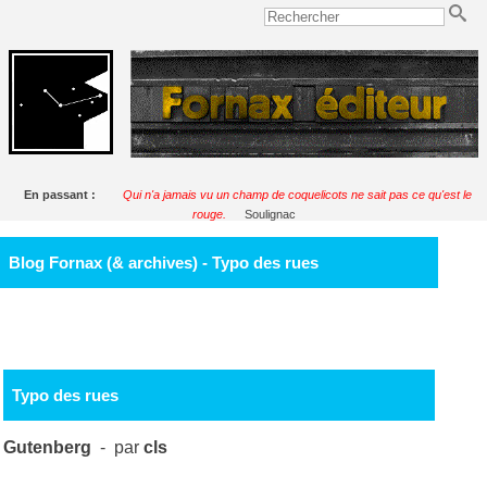
En passant :
Qui n'a jamais vu un champ de coquelicots ne sait pas ce qu'est le
rouge.
Soulignac
Blog Fornax (& archives) - Typo des rues
Typo des rues
Gutenberg
- par
cls