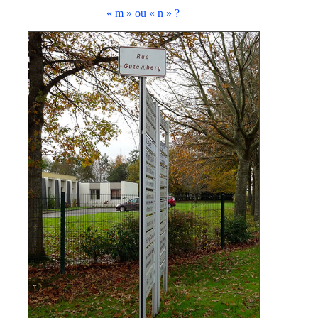
« m » ou « n » ?