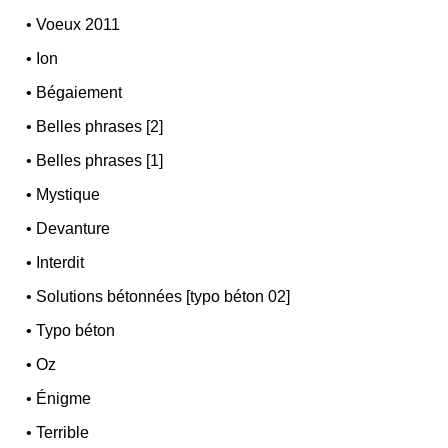
•
Voeux 2011
•
Ion
•
Bégaiement
•
Belles phrases [2]
•
Belles phrases [1]
•
Mystique
•
Devanture
•
Interdit
•
Solutions bétonnées [typo béton 02]
•
Typo béton
•
Oz
•
Énigme
•
Terrible