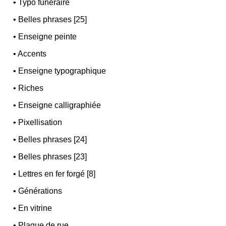
•
Typo funéraire
•
Belles phrases [25]
•
Enseigne peinte
•
Accents
•
Enseigne typographique
•
Riches
•
Enseigne calligraphiée
•
Pixellisation
•
Belles phrases [24]
•
Belles phrases [23]
•
Lettres en fer forgé [8]
•
Générations
•
En vitrine
•
Plaque de rue