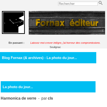
En passant :
Laissez-moi crever intègre, j'ai horreur des compromissions.
Soulignac
Blog Fornax (& archives) - La photo du jour...
La photo du jour...
Harmonica de verre
- par
cls