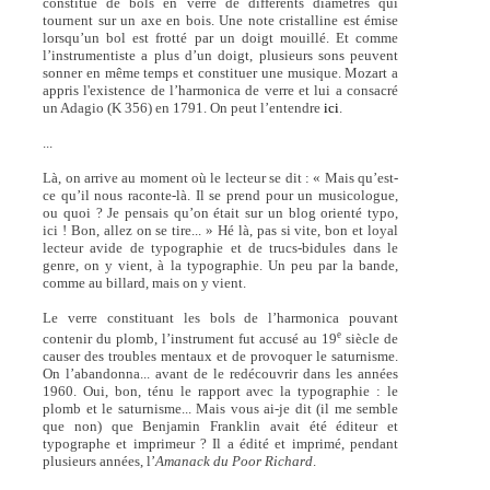
constitué de bols en verre de différents diamètres qui
tournent sur un axe en bois. Une note cristalline est émise
lorsqu’un bol est frotté par un doigt mouillé. Et comme
l’instrumentiste a plus d’un doigt, plusieurs sons peuvent
sonner en même temps et constituer une musique. Mozart a
appris l'existence de l’harmonica de verre et lui a consacré
un Adagio (K 356) en 1791. On peut l’entendre
ici
.
...
Là, on arrive au moment où le lecteur se dit : « Mais qu’est-
ce qu’il nous raconte-là. Il se prend pour un musicologue,
ou quoi ? Je pensais qu’on était sur un blog orienté typo,
ici ! Bon, allez on se tire... » Hé là, pas si vite, bon et loyal
lecteur avide de typographie et de trucs-bidules dans le
genre, on y vient, à la typographie. Un peu par la bande,
comme au billard, mais on y vient.
Le verre constituant les bols de l’harmonica pouvant
e
contenir du plomb, l’instrument fut accusé au 19
siècle de
causer des troubles mentaux et de provoquer le saturnisme.
On l’abandonna... avant de le redécouvrir dans les années
1960. Oui, bon, ténu le rapport avec la typographie : le
plomb et le saturnisme... Mais vous ai-je dit (il me semble
que non) que Benjamin Franklin avait été éditeur et
typographe et imprimeur ? Il a édité et imprimé, pendant
plusieurs années, l’
Amanack du Poor Richard
.