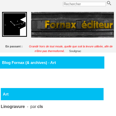
En passant :
Grandir hors de tout moule, quelle que soit la levure utilisée, afin de
n’être pas thermoformé.
Soulignac
Blog Fornax (& archives) - Art
Art
Linogravure
- par
cls