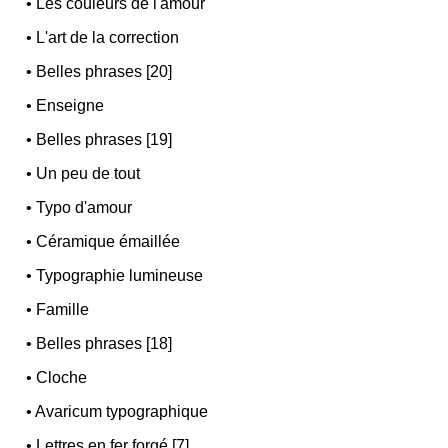
•
Les couleurs de l'amour
•
L'art de la correction
•
Belles phrases [20]
•
Enseigne
•
Belles phrases [19]
•
Un peu de tout
•
Typo d'amour
•
Céramique émaillée
•
Typographie lumineuse
•
Famille
•
Belles phrases [18]
•
Cloche
•
Avaricum typographique
•
Lettres en fer forgé [7]