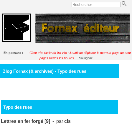
En passant :
C’est très facile de lire vite : il suffit de déplacer le marque-page de cent
pages toutes les heures.
Soulignac
Blog Fornax (& archives) - Typo des rues
Typo des rues
Lettres en fer forgé [9]
- par
cls