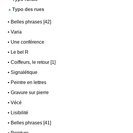
Typo des rues
•
Belles phrases [42]
•
Varia
•
Une conférence
•
Le bel R
•
Coiffeurs, le retour [1]
•
Signalétique
•
Peintre en lettres
•
Gravure sur pierre
•
Vécé
•
Lisibilité
•
Belles phrases [41]
•
Peinture