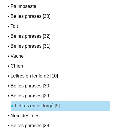
•
Palimpseste
•
Belles phrases [33]
•
Toit
•
Belles phrases [32]
•
Belles phrases [31]
•
Vache
•
Chien
•
Lettres en fer forgé [10]
•
Belles phrases [30]
•
Belles phrases [29]
Lettres en fer forgé [9]
•
Nom des rues
•
Belles phrases [28]