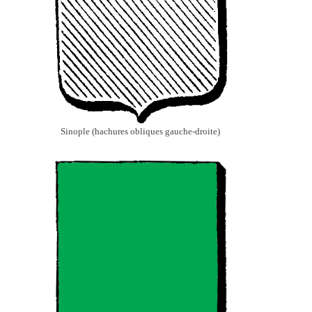
Sinople (hachures obliques gauche-droite)