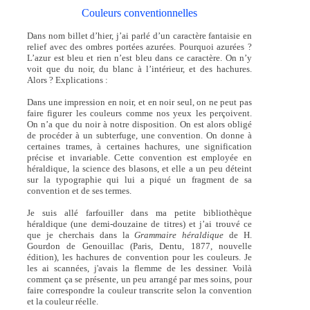
Couleurs conventionnelles
Dans nom billet d’hier, j’ai parlé d’un caractère fantaisie en
relief avec des ombres portées azurées. Pourquoi azurées ?
L’azur est bleu et rien n’est bleu dans ce caractère. On n’y
voit que du noir, du blanc à l’intérieur, et des hachures.
Alors ? Explications :
Dans une impression en noir, et en noir seul, on ne peut pas
faire figurer les couleurs comme nos yeux les perçoivent.
On n’a que du noir à notre disposition. On est alors obligé
de procéder à un subterfuge, une convention. On donne à
certaines trames, à certaines hachures, une signification
précise et invariable. Cette convention est employée en
héraldique, la science des blasons, et elle a un peu déteint
sur la typographie qui lui a piqué un fragment de sa
convention et de ses termes.
Je suis allé farfouiller dans ma petite bibliothèque
héraldique (une demi-douzaine de titres) et j’ai trouvé ce
que je cherchais dans la
Grammaire héraldique
de H.
Gourdon de Genouillac (Paris, Dentu, 1877, nouvelle
édition), les hachures de convention pour les couleurs. Je
les ai scannées, j'avais la flemme de les dessiner. Voilà
comment ça se présente, un peu arrangé par mes soins, pour
faire correspondre la couleur transcrite selon la convention
et la couleur réelle.