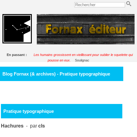
En passant :
Les humains grossissent en vieillissant pour oublier le squelette qui
pousse en eux.
Soulignac
Blog Fornax (& archives) - Pratique typographique
Pratique typographique
Hachures
- par
cls