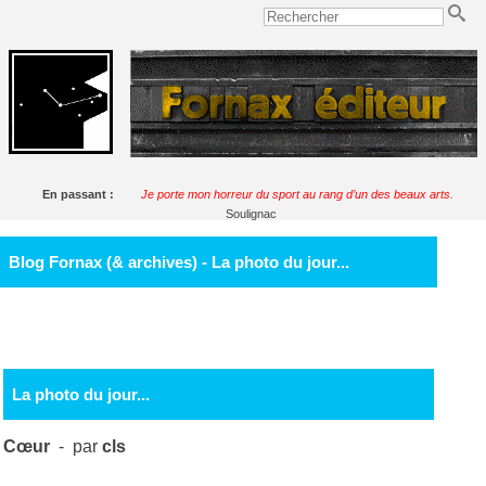
En passant :
Je porte mon horreur du sport au rang d’un des beaux arts.
Soulignac
Blog Fornax (& archives) - La photo du jour...
La photo du jour...
Cœur
- par
cls