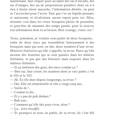
maintenant, faut cliquer pour accepter des tas d’encarts, des
tas d’images, des tas de propositions putafrics dont on n’a
rien à foutre sinon macache, l’information désirée, on peut
se l’accrocher pour l’avoir. Tant que t’es un bipède pensant,
et autonome, et récalcitrant, aucun espoir pour toi. Allez,
retourne voir dans tes vieux bouquins pleins de poussière,
et peut-être de miasmes des temps passés, pour la trouver,
ton information dont tu as besoin. Bon courage, vieux con !
Tiens, justement, je voulais vous parler de deux bouquins...
enfin de deux trucs qui ressemblent furieusement à des
bouquins mais qui sont, en fait, deux numéros d’une revue.
Histoires littéraires
qu’elle s’appelle, la revue. Parce qu’elle
raconte des histoires qui se sont passées dans les milieux
littéraires, et pas que des histoires mais toujours dans les
milieux littéraires.
— Et ça intéresse des gens, des trucs comme ça ?
— Ben oui, faut croire, les numéros dont je vais parler, c’est
le 101 et le 102.
— Ah. Et elle dure depuis longtemps, ta revue ?
— Oui. Elle est trimestrielle et elle a vingt-cinq ans...
— Vache de !...
— Comme tu dis...
— Et y a pas de pub dedans ?
— Bah non...
— Comment qu’elle fait pour vivre, alors ?
— Ça...
(rire étouffé)
— Et pourquoi tu nous en parles, de ta revue, ils t’ont filé