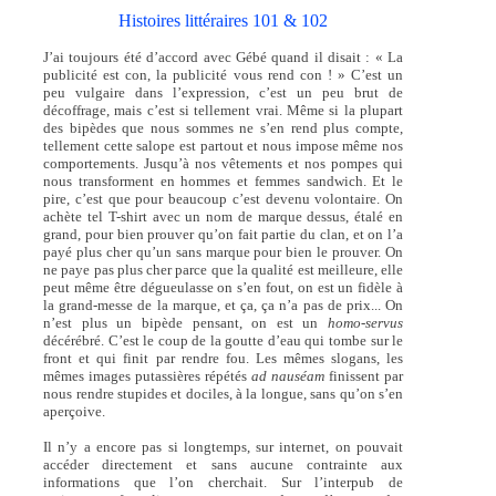
Histoires littéraires 101 & 102
J’ai toujours été d’accord avec Gébé quand il disait : « La
publicité est con, la publicité vous rend con ! » C’est un
peu vulgaire dans l’expression, c’est un peu brut de
décoffrage, mais c’est si tellement vrai. Même si la plupart
des bipèdes que nous sommes ne s’en rend plus compte,
tellement cette salope est partout et nous impose même nos
comportements. Jusqu’à nos vêtements et nos pompes qui
nous transforment en hommes et femmes sandwich. Et le
pire, c’est que pour beaucoup c’est devenu volontaire. On
achète tel T-shirt avec un nom de marque dessus, étalé en
grand, pour bien prouver qu’on fait partie du clan, et on l’a
payé plus cher qu’un sans marque pour bien le prouver. On
ne paye pas plus cher parce que la qualité est meilleure, elle
peut même être dégueulasse on s’en fout, on est un fidèle à
la grand-messe de la marque, et ça, ça n’a pas de prix... On
n’est plus un bipède pensant, on est un
homo-servus
décérébré. C’est le coup de la goutte d’eau qui tombe sur le
front et qui finit par rendre fou. Les mêmes slogans, les
mêmes images putassières répétés
ad nauséam
finissent par
nous rendre stupides et dociles, à la longue, sans qu’on s’en
aperçoive.
Il n’y a encore pas si longtemps, sur internet, on pouvait
accéder directement et sans aucune contrainte aux
informations que l’on cherchait. Sur l’interpub de