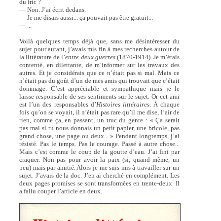
du fric ?
— Non. J’ai écrit dedans.
— Je me disais aussi... ça pouvait pas être gratuit...
— ...
Voilà quelques temps déjà que, sans me désintéresser du
sujet pour autant, j’avais mis fin à mes recherches autour de
la littérature de l’
entre deux guerres
(1870-1914). Je m’étais
contenté, en dilettante, de m’informer sur les travaux des
autres. Et je considérais que ce n’était pas si mal. Mais ce
n’était pas du goût d’un de mes amis qui trouvait que c’était
dommage. C’est appréciable et sympathique mais je le
laisse responsable de ses sentiments sur le sujet. Or cet ami
est l’un des responsables d’
Histoires littéraires
. À chaque
fois qu’on se voyait, il n’était pas rare qu’il me dise, l’air de
rien, comme ça, en passant, un truc du genre : « Ça serait
pas mal si tu nous donnais un petit papier, une bricole, pas
grand chose, une page ou deux... » Pendant longtemps, j’ai
résisté. Pas le temps. Pas le courage. Passé à autre chose...
Mais c’est comme le coup de la goutte d’eau. J’ai fini par
craquer. Non pas pour avoir la paix (si, quand même, un
peu) mais par amitié. Alors je me suis mis à travailler sur un
sujet. J’avais de la doc. J’en ai cherché en complément. Les
deux pages promises se sont transformées en trente-deux. Il
a fallu couper l’article en deux.