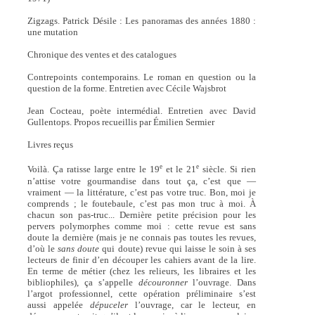
Zigzags. Patrick Désile : Les panoramas des années 1880 :
une mutation
Chronique des ventes et des catalogues
Contrepoints contemporains. Le roman en question ou la
question de la forme. Entretien avec Cécile Wajsbrot
Jean Cocteau, poète intermédial. Entretien avec David
Gullentops. Propos recueillis par Émilien Sermier
Livres reçus
e
e
Voilà. Ça ratisse large entre le 19
et le 21
siècle. Si rien
n’attise votre gourmandise dans tout ça, c’est que —
vraiment — la littérature, c’est pas votre truc. Bon, moi je
comprends ; le foutebaule, c’est pas mon truc à moi. À
chacun son pas-truc... Dernière petite précision pour les
pervers polymorphes comme moi : cette revue est sans
doute la dernière (mais je ne connais pas toutes les revues,
d’où le
sans doute
qui doute) revue qui laisse le soin à ses
lecteurs de finir d’en découper les cahiers avant de la lire.
En terme de métier (chez les relieurs, les libraires et les
bibliophiles), ça s’appelle
découronner
l’ouvrage. Dans
l’argot professionnel, cette opération préliminaire s’est
aussi appelée
dépuceler
l’ouvrage, car le lecteur, en