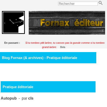
En passant :
Si tu tombes pitit larbre, tu casses pas la gueule comme si tu tombes
grand larbre.
Bela
Blog Fornax (& archives) - Pratique éditoriale
Pratique éditoriale
Autopub
- par
cls