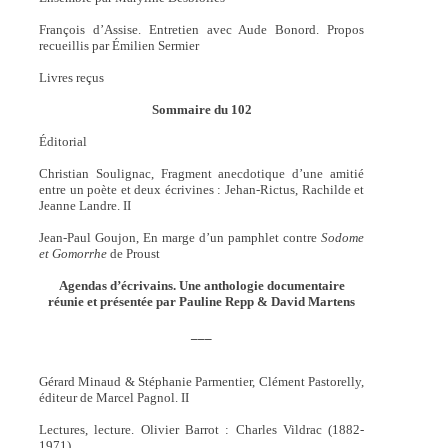
François d’Assise. Entretien avec Aude Bonord. Propos
recueillis par Émilien Sermier
Livres reçus
Sommaire du 102
Éditorial
Christian Soulignac, Fragment anecdotique d’une amitié
entre un poète et deux écrivines : Jehan-Rictus, Rachilde et
Jeanne Landre. II
Jean-Paul Goujon, En marge d’un pamphlet contre
Sodome
et Gomorrhe
de Proust
Agendas d’écrivains. Une anthologie documentaire
réunie et présentée par Pauline Repp & David Martens
___
Gérard Minaud & Stéphanie Parmentier, Clément Pastorelly,
éditeur de Marcel Pagnol. II
Lectures, lecture. Olivier Barrot : Charles Vildrac (1882-
1971)