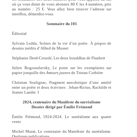
où ça vous dirait de vous abonner. 80 € les 4 numéros, prix
au numéro : 25 €. Vous allez bien trouver l’adresse sur
interflou, démerdez-vous.
Sommaire du 101
Éditorial
Sylvain Ledda, Scènes de la vie d’un poète. À propos de
dessins inédits d’Alfred de Musset
Stéphanie Dord-Crouslé, Les deux bouddhas de Flaubert
Julien Bogousslavsky, Le point sur les exemplaires sur
papier jonquille des
Amours jaunes
de Tristan Corbière
Christian Soulignac, Fragment anecdotique d’une amitié
entre un poète et deux écrivines : Jehan-Rictus, Rachilde et
Jeanne Landre. I
2024, centenaire du Manifeste du surréalisme
Dossier dirigé par Émilie Frémond
Émilie Frémond, 1924-2024. Le surréalisme aux quatre
vents
Michel Murat, Le centenaire du Manifeste du surréalisme.
Quelques publications