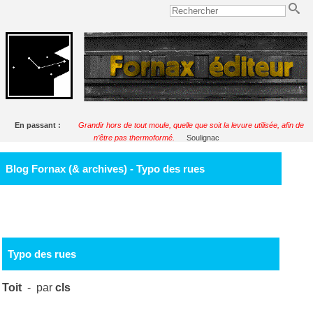
En passant :
Grandir hors de tout moule, quelle que soit la levure utilisée, afin de
n’être pas thermoformé.
Soulignac
Blog Fornax (& archives) - Typo des rues
Typo des rues
Toit
- par
cls