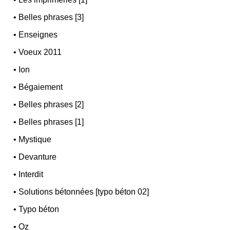
•
Belles phrases [3]
•
Enseignes
•
Voeux 2011
•
Ion
•
Bégaiement
•
Belles phrases [2]
•
Belles phrases [1]
•
Mystique
•
Devanture
•
Interdit
•
Solutions bétonnées [typo béton 02]
•
Typo béton
•
Oz