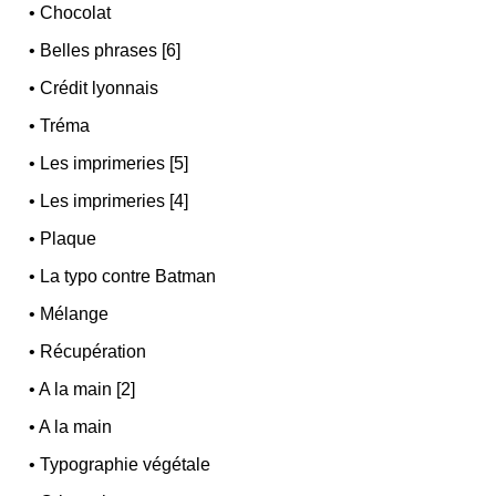
•
Chocolat
•
Belles phrases [6]
•
Crédit lyonnais
•
Tréma
•
Les imprimeries [5]
•
Les imprimeries [4]
•
Plaque
•
La typo contre Batman
•
Mélange
•
Récupération
•
A la main [2]
•
A la main
•
Typographie végétale