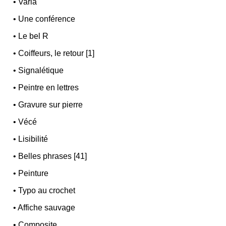
•
Varia
•
Une conférence
•
Le bel R
•
Coiffeurs, le retour [1]
•
Signalétique
•
Peintre en lettres
•
Gravure sur pierre
•
Vécé
•
Lisibilité
•
Belles phrases [41]
•
Peinture
•
Typo au crochet
•
Affiche sauvage
•
Composite