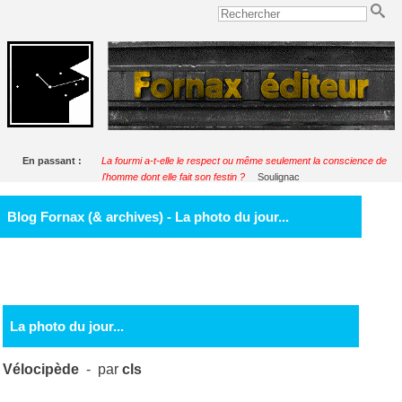
En passant :
La fourmi a-t-elle le respect ou même seulement la conscience de
l'homme dont elle fait son festin ?
Soulignac
Blog Fornax (& archives) - La photo du jour...
La photo du jour...
Vélocipède
- par
cls