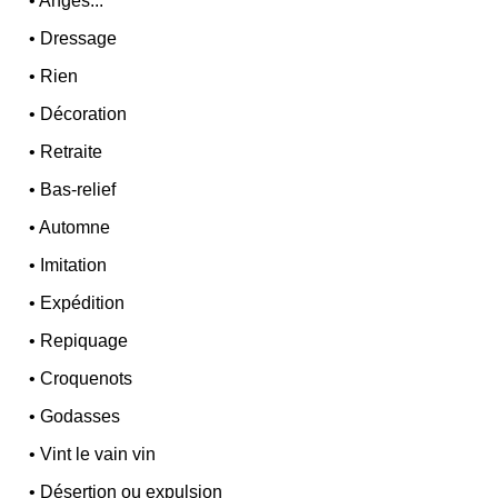
•
Anges...
•
Dressage
•
Rien
•
Décoration
•
Retraite
•
Bas-relief
•
Automne
•
Imitation
•
Expédition
•
Repiquage
•
Croquenots
•
Godasses
•
Vint le vain vin
•
Désertion ou expulsion