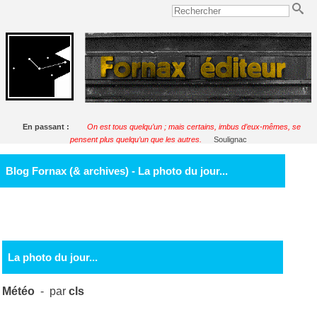
En passant :
On est tous quelqu’un ; mais certains, imbus d’eux-mêmes, se
pensent plus quelqu’un que les autres.
Soulignac
Blog Fornax (& archives) - La photo du jour...
La photo du jour...
Météo
- par
cls