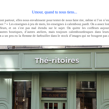
Umour, quand tu nous tiens...
sont partout, elles nous envahissent pour tenter de nous faire rire, même si l’on n’en
oi ? » Les enseignes à jeu de mots, les enseignes à calembour, pardi. On a assez l
feurs, et on s’est pas mal étendu sur le sujet. On quitte les coiffeurs aujou
autres boutiques, d’autres ateliers, mais toujours calembourdesques dans leur
 a un peu eu la flemme de farfouiller dans le stock d’images qui ne bougent pas q