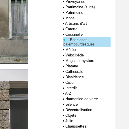
•
Prévoyance
•
Patrimoine (suite)
•
Patrimoine
•
Mona
•
Artisans d'art
•
Carotte
•
Coccinelle
Enseignes
calembourdesques
•
Météo
•
Vélocipède
•
Magasin mystère
•
Platane
•
Cathédrale
•
Dissidence
•
Cœur
•
Interdit
•
A-Z
•
Harmonica de verre
•
Silence
•
Décentralisation
•
Objets
•
Julie
•
Chaussettes