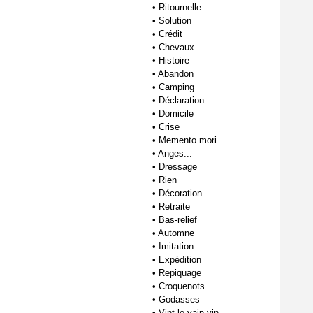
•
Ritournelle
•
Solution
•
Crédit
•
Chevaux
•
Histoire
•
Abandon
•
Camping
•
Déclaration
•
Domicile
•
Crise
•
Memento mori
•
Anges...
•
Dressage
•
Rien
•
Décoration
•
Retraite
•
Bas-relief
•
Automne
•
Imitation
•
Expédition
•
Repiquage
•
Croquenots
•
Godasses
•
Vint le vain vin