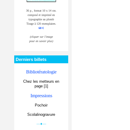
36 p., format 10 x 14 cm.
composé et imprimé en
typographie au plomb
Tirage à 120 exemplaires.
60 €
(cliquer sur l'image
pour en savoir plus)
Derniers billets
Bibliotératologie
Chez les metteurs en
page [1]
Impressions
Pochoir
Scolalinogravure
—♦—