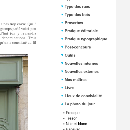
Typo des rues
Typo des bois
Proverbes
 a pas trop envie. Qui ?
ongtemps parlé voici peu
Pratique éditoriale
rd’hui (on y reviendra
s dénominations. Trois
Pratique typographique
u’on a constitué au fil
Post-concours
Outils
Nouvelles internes
Nouvelles externes
Mes maîtres
Livre
Lieux de convivialité
La photo du jour...
•
Fresque
•
Trésor
•
Noir et blanc
•
Papaver