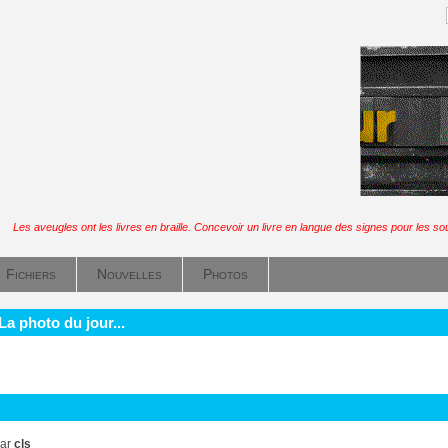
Les aveugles ont les livres en braille. Concevoir un livre en langue des signes pour les so
Fichiers
Nouvelles
Photos
La photo du jour...
ar
cls