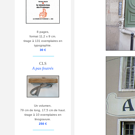
8 pages,
format 11,2 x 9 cm.
tirage à 131 exemplaires en
typographie.
30 €
__________
CLS
A pas feutrés
Un volumen,
79 cm de long, 17,5 cm de haut.
tirage à 10 exemplaires en
linogravure.
250 €
__________