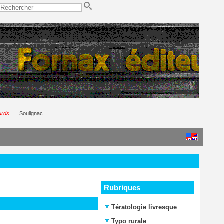
urds.
Soulignac
Rubriques
Tératologie livresque
Typo rurale