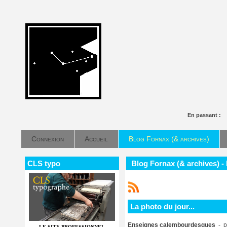
En passant :
Connexion
Accueil
Blog Fornax (& archives)
CLS typo
Blog Fornax (& archives) - 
La photo du jour...
Enseignes calembourdesques
- p
LE SITE PROFESSIONNEL