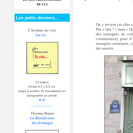
DE CLS
Les petits derniers...
On y revient car elles 
Pas « Qui ? » mais « Qu
L’homme au coin
des enseignes de coif
La vie...
certainement) pour d’
exemples seulement, on
des années.
10 pages,
format 8,5 x 8,5 cm.
tirage à environ 30 exemplaires en
typographie au plomb.
H. C.
__________
Thomas Braun
La Bénédiction
des fromages