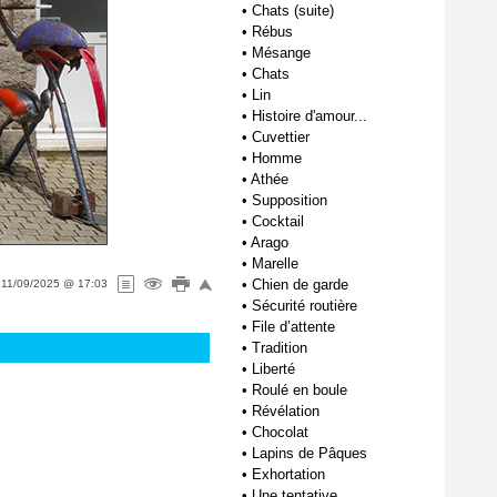
•
Chats (suite)
•
Rébus
•
Mésange
•
Chats
•
Lin
•
Histoire d'amour...
•
Cuvettier
•
Homme
•
Athée
•
Supposition
•
Cocktail
•
Arago
•
Marelle
•
Chien de garde
e
11/09/2025 @ 17:03
•
Sécurité routière
•
File d’attente
•
Tradition
•
Liberté
•
Roulé en boule
•
Révélation
•
Chocolat
•
Lapins de Pâques
•
Exhortation
•
Une tentative...