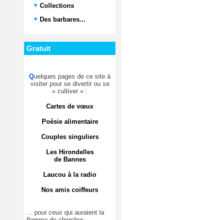
Collections
Des barbares...
Gratuit
Q
uelques pages de ce site à
visiter pour se divertir ou se
« cultiver » :
Cartes de vœux
Poésie alimentaire
Couples singuliers
Les Hirondelles
de Bannes
Laucou à la radio
Nos amis coiffeurs
... pour ceux qui auraient la
flemme de chercher.