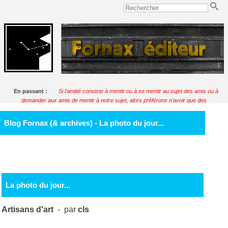
En passant :
Si l'amitié consiste à mentir ou à se mentir au sujet des amis ou à
demander aux amis de mentir à notre sujet, alors préférons n'avoir que des
ennemis.
Soulignac
Blog Fornax (& archives) - La photo du jour...
La photo du jour...
Artisans d'art
- par
cls