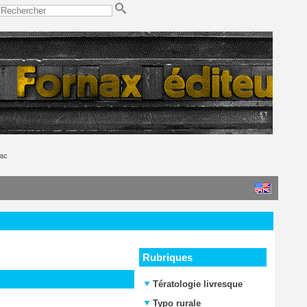
nac
Rubriques
Tératologie livresque
Typo rurale