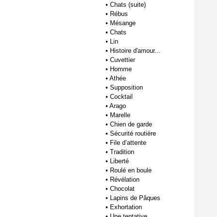
•
Chats (suite)
•
Rébus
•
Mésange
•
Chats
•
Lin
•
Histoire d'amour...
•
Cuvettier
•
Homme
•
Athée
•
Supposition
•
Cocktail
•
Arago
•
Marelle
•
Chien de garde
•
Sécurité routière
•
File d’attente
•
Tradition
•
Liberté
•
Roulé en boule
•
Révélation
•
Chocolat
•
Lapins de Pâques
•
Exhortation
•
Une tentative...