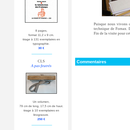
Puisque nous vivons 
technique de Fornax. D
8 pages,
Fin de la visite pour cet
format 11,2 x 9 cm.
tirage à 131 exemplaires en
typographie.
30 €
__________
CLS
Commentaires
A pas feutrés
Un volumen,
79 cm de long, 17,5 cm de haut.
tirage à 10 exemplaires en
linogravure.
250 €
__________