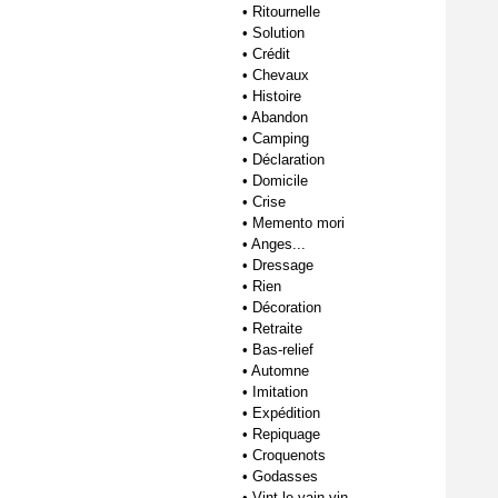
•
Ritournelle
•
Solution
•
Crédit
•
Chevaux
•
Histoire
•
Abandon
•
Camping
•
Déclaration
•
Domicile
•
Crise
•
Memento mori
•
Anges...
•
Dressage
•
Rien
•
Décoration
•
Retraite
•
Bas-relief
•
Automne
•
Imitation
•
Expédition
•
Repiquage
•
Croquenots
•
Godasses
•
Vint le vain vin