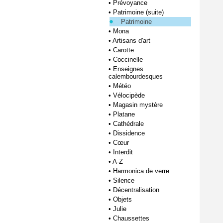
•
Prévoyance
•
Patrimoine (suite)
Patrimoine
•
Mona
•
Artisans d'art
•
Carotte
•
Coccinelle
•
Enseignes
calembourdesques
•
Météo
•
Vélocipède
•
Magasin mystère
•
Platane
•
Cathédrale
•
Dissidence
•
Cœur
•
Interdit
•
A-Z
•
Harmonica de verre
•
Silence
•
Décentralisation
•
Objets
•
Julie
•
Chaussettes