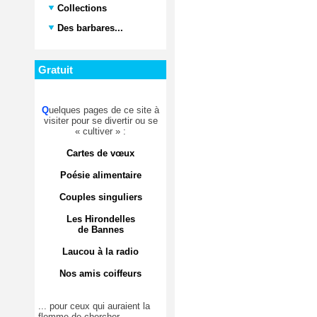
Collections
Des barbares...
Gratuit
Q
uelques pages de ce site à
visiter pour se divertir ou se
« cultiver » :
Cartes de vœux
Poésie alimentaire
Couples singuliers
Les Hirondelles
de Bannes
Laucou à la radio
Nos amis coiffeurs
... pour ceux qui auraient la
flemme de chercher.