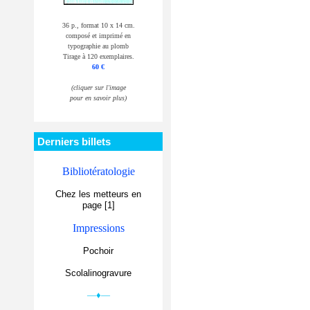
36 p., format 10 x 14 cm.
composé et imprimé en
typographie au plomb
Tirage à 120 exemplaires.
60 €
(cliquer sur l'image
pour en savoir plus)
Derniers billets
Bibliotératologie
Chez les metteurs en
page [1]
Impressions
Pochoir
Scolalinogravure
—♦—