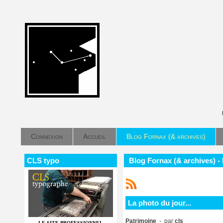
Connexion
Accueil
Blog Fornax (& archives)
CLS typo
Blog Fornax (& archives) - 
La photo du jour...
Patrimoine
- par
cls
LE SITE PROFESSIONNEL