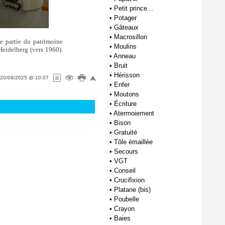
•
Petit prince...
•
Potager
•
Gâteaux
•
Macrosillon
e partie du patrimoine
•
Moulins
Heidelberg (vers 1960).
•
Anneau
•
Bruit
•
Hérisson
20/09/2025 @ 10:07
•
Enfer
•
Moutons
•
Écriture
•
Atermoiement
•
Bison
•
Gratuité
•
Tôle émaillée
•
Secours
•
VGT
•
Conseil
•
Crucifixion
•
Platane (bis)
•
Poubelle
•
Crayon
•
Baies