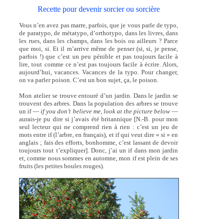
Recette pour devenir sorcier ou sorcière
Vous n’en avez pas marre, parfois, que je vous parle de typo,
de paratypo, de métatypo, d’orthotypo, dans les livres, dans
les rues, dans les champs, dans les bois ou ailleurs ? Parce
que moi, si. Et il m’arrive même de penser (si, si, je pense,
parfois !) que c’est un peu pénible et pas toujours facile à
lire, tout comme ce n’est pas toujours facile à écrire. Alors,
aujourd’hui, vacances. Vacances de la typo. Pour changer,
on va parler poison. C’est un bon sujet, ça, le poison.
Mon atelier se trouve entouré d’un jardin. Dans le jardin se
trouvent des arbres. Dans la population des arbres se trouve
un if —
if you don’t believe me, look at the picture below
—
aurais-je pu dire si j’avais été britannique [N.-B. pour mon
seul lecteur qui ne comprend rien à rien : c’est un jeu de
mots entre if (l’arbre, en français), et if qui veut dire « si » en
anglais ; fais des efforts, bonhomme, c’est lassant de devoir
toujours tout t’expliquer]. Donc, j’ai un if dans mon jardin
et, comme nous sommes en automne, mon if est plein de ses
fruits (les petites boules rouges).