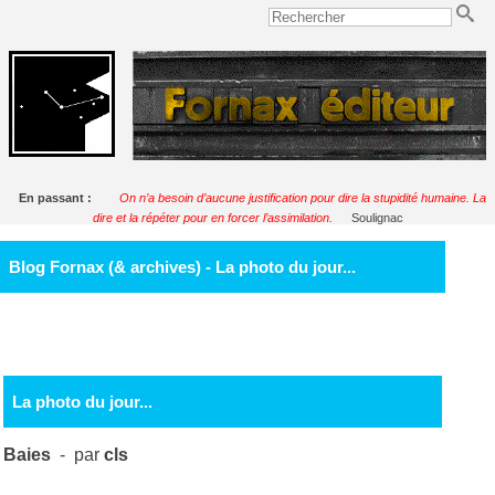
En passant :
On n’a besoin d’aucune justification pour dire la stupidité humaine. La
dire et la répéter pour en forcer l’assimilation.
Soulignac
Blog Fornax (& archives) - La photo du jour...
La photo du jour...
Baies
- par
cls