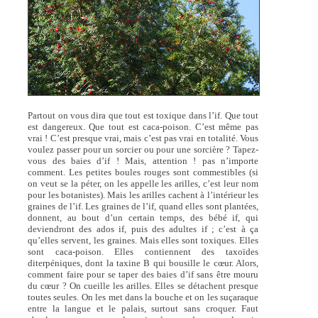
Partout on vous dira que tout est toxique dans l’if. Que tout
est dangereux. Que tout est caca-poison. C’est même pas
vrai ! C’est presque vrai, mais c’est pas vrai en totalité. Vous
voulez passer pour un sorcier ou pour une sorcière ? Tapez-
vous des baies d’if ! Mais, attention ! pas n’importe
comment. Les petites boules rouges sont commestibles (si
on veut se la péter, on les appelle les arilles, c’est leur nom
pour les botanistes). Mais les arilles cachent à l’intérieur les
graines de l’if. Les graines de l’if, quand elles sont plantées,
donnent, au bout d’un certain temps, des bébé if, qui
deviendront des ados if, puis des adultes if ; c’est à ça
qu’elles servent, les graines. Mais elles sont toxiques. Elles
sont caca-poison. Elles contiennent des taxoïdes
diterpéniques, dont la taxine B qui bousille le cœur. Alors,
comment faire pour se taper des baies d’if sans être mouru
du cœur ? On cueille les arilles. Elles se détachent presque
toutes seules. On les met dans la bouche et on les suçaraque
entre la langue et le palais, surtout sans croquer. Faut