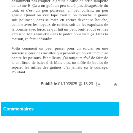
absolument pas croquer la graine à cause de cette saloperie
de taxine B. Ça a un goût un peu sucré, pas désagréable du
tout, et c’est un peu poisseux, un peu collant, un peu
gluant. Quand on s’est tapé l’arille, on recrache la graine
soit poliment, dans sa main en cornet devant sa bouche,
comme avec les noyaux de cerises, soit en les expulsant de
la bouche avec force, ce qui fait un petit bruit et qui est très
amusant. Mais faut être dans le jardin pour faire ça. Dans la
maison, ça ferait désordre.
Voilà comment on peut passer pour un sorcier ou une
sorcière auprès des incultes qui pensent qu’on est immunisé
contre les poisons. Par ailleurs, j’ai toujours rêvé de faire de
la confiture de baies d’if. Mais c’est un drôle de boulot de
séparer les arilles des graines. J’ai jamais eu le courage.
Pourtant...
Publié le
01/10/2025 @ 13:23
Commentaires