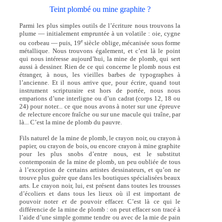
Teint plombé ou mine graphite ?
Parmi les plus simples outils de l’écriture nous trouvons la
plume — initialement empruntée à un volatile : oie, cygne
e
ou corbeau — puis, 19
siècle oblige, mécanisée sous forme
métallique. Nous trouvons également, et c’est là le point
qui nous intéresse aujourd’hui, la mine de plomb, qui sert
aussi à dessiner. Rien de ce qui concerne le plomb nous est
étranger, à nous, les vieilles barbes de typographes à
l’ancienne. Et il nous arrive que, pour écrire, quand tout
instrument scripturaire est hors de portée, nous nous
emparions d’une interligne ou d’un cadrat (corps 12, 18 ou
24) pour noter... ce que nous avons à noter sur une épreuve
de relecture encore fraîche ou sur une macule qui traîne, par
là... C’est la mine de plomb du pauvre.
Fils naturel de la mine de plomb, le crayon noir, ou crayon à
papier, ou crayon de bois, ou encore crayon à mine graphite
pour les plus snobs d’entre nous, est le substitut
contemporain de la mine de plomb, un peu oubliée de tous
à l’exception de certains artistes dessinateurs, et qu’on ne
trouve plus guère que dans les boutiques spécialisées beaux
arts. Le crayon noir, lui, est présent dans toutes les trousses
d’écoliers et dans tous les lieux où il est important de
pouvoir noter
et
de pouvoir effacer. C’est là ce qui le
différencie de la mine de plomb : on peut effacer son tracé à
l’aide d’une simple gomme tendre ou avec de la mie de pain