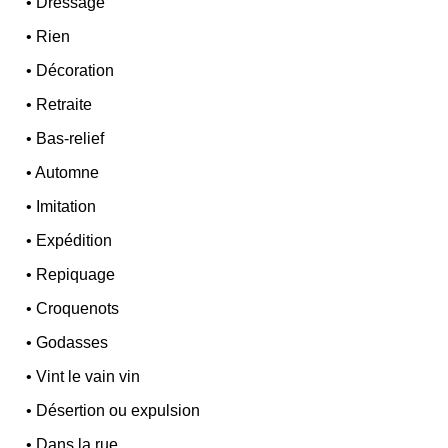
•
Dressage
•
Rien
•
Décoration
•
Retraite
•
Bas-relief
•
Automne
•
Imitation
•
Expédition
•
Repiquage
•
Croquenots
•
Godasses
•
Vint le vain vin
•
Désertion ou expulsion
•
Dans la rue...