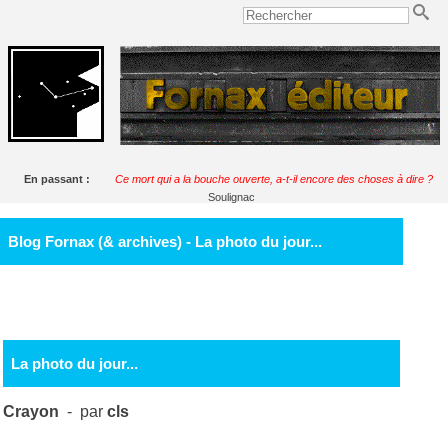
En passant :
Ce mort qui a la bouche ouverte, a-t-il encore des choses à dire ?
Soulignac
Blog Fornax (& archives) - La photo du jour...
La photo du jour...
Crayon
- par
cls