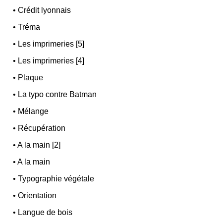
•
Crédit lyonnais
•
Tréma
•
Les imprimeries [5]
•
Les imprimeries [4]
•
Plaque
•
La typo contre Batman
•
Mélange
•
Récupération
•
A la main [2]
•
A la main
•
Typographie végétale
•
Orientation
•
Langue de bois