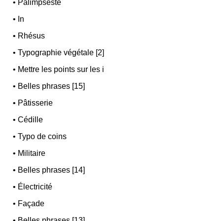
•
Palimpseste
•
In
•
Rhésus
•
Typographie végétale [2]
•
Mettre les points sur les i
•
Belles phrases [15]
•
Pâtisserie
•
Cédille
•
Typo de coins
•
Militaire
•
Belles phrases [14]
•
Électricité
•
Façade
•
Belles phrases [13]