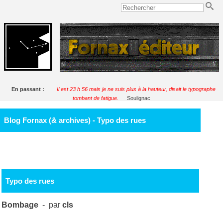
En passant :
Il est 23 h 56 mais je ne suis plus à la hauteur, disait le typographe
tombant de fatigue.
Soulignac
Blog Fornax (& archives) - Typo des rues
Typo des rues
Bombage
- par
cls