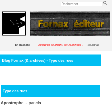
En passant :
Quelqu'un de brillant, est-il lumineux ?
Soulignac
Blog Fornax (& archives) - Typo des rues
Typo des rues
Apostrophe
- par
cls