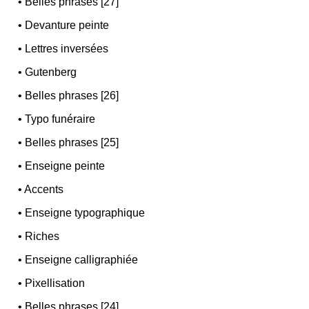
•
Belles phrases [27]
•
Devanture peinte
•
Lettres inversées
•
Gutenberg
•
Belles phrases [26]
•
Typo funéraire
•
Belles phrases [25]
•
Enseigne peinte
•
Accents
•
Enseigne typographique
•
Riches
•
Enseigne calligraphiée
•
Pixellisation
•
Belles phrases [24]