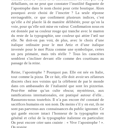
défaillants, on ne peut que constater l’inutilité flagrante de
l’apostrophe dans le nom choisi pour cette boutique. Alors
pourquoi avoir choisi de l’inscrire ? La seule réponse
envisageable, ce que confirment plusieurs indices, c’est
qu’elle a été placée là de manière délibérée, pour qu’on la
voie, pour qu’elle soit mise en valeur. Confirmation nous en
est donnée par sa couleur rouge qui tranche avec le marron
du reste de la typographie, une couleur qui attire l’œil sur
elle. Ne doit-on pas voir, de plus, avec le choix d’une
italique ordinaire pour le mot Artiz et d’une italique
inversée pour le mot Pizza comme une symbolique, certes
un peu primaire, mais très réelle ? Tous les caractères
semblent s’incliner devant elle comme des courtisans au
passage de la reine.
Reine, l’apostrophe ? Pourquoi pas. Elle est née en Italie,
tout comme la pizza. De ce fait, elle doit avoir ses zélateurs
discrets chez nos voisins qui la célèbrent de par le monde
dans ces ambassades de l’italianité que sont les pizzerias.
Peut-être même qu’un culte obscur, mystérieux, aux
ramifications internationales, est pratiqué autour d’elle...
Rassurons-nous toutefois. Il n’a pas encore été constaté de
sacrifices humains en son nom. Du moins s’il y en eut, ils ne
sont pas parvenus aux connaissances du public ignorant. Ce
qui garde encore intact l’honneur de la typographie en
général et celui de la typographie italienne en particulier.
On peut encore crier sans crainte : « Vive l’apostrophe ! ».
On respire...