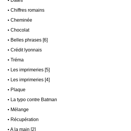
•
Dates
•
Chiffres romains
•
Cheminée
•
Chocolat
•
Belles phrases [6]
•
Crédit lyonnais
•
Tréma
•
Les imprimeries [5]
•
Les imprimeries [4]
•
Plaque
•
La typo contre Batman
•
Mélange
•
Récupération
•
A la main [2]