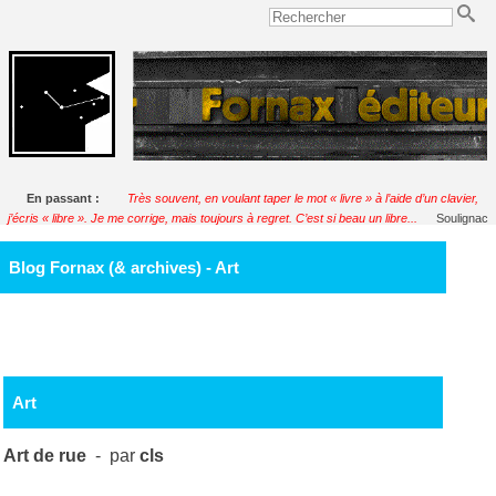
En passant :
Très souvent, en voulant taper le mot « livre » à l’aide d’un clavier,
j’écris « libre ». Je me corrige, mais toujours à regret. C’est si beau un libre...
Soulignac
Blog Fornax (& archives) - Art
Art
Art de rue
- par
cls