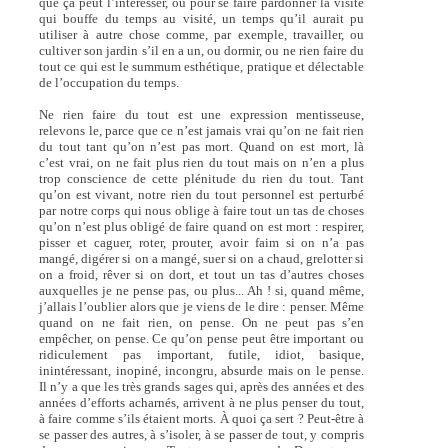
que ça peut l’intéresser, ou pour se faire pardonner la visite
qui bouffe du temps au visité, un temps qu’il aurait pu
utiliser à autre chose comme, par exemple, travailler, ou
cultiver son jardin s’il en a un, ou dormir, ou ne rien faire du
tout ce qui est le summum esthétique, pratique et délectable
de l’occupation du temps.
Ne rien faire du tout est une expression mentisseuse,
relevons le, parce que ce n’est jamais vrai qu’on ne fait rien
du tout tant qu’on n’est pas mort. Quand on est mort, là
c’est vrai, on ne fait plus rien du tout mais on n’en a plus
trop conscience de cette plénitude du rien du tout. Tant
qu’on est vivant, notre rien du tout personnel est perturbé
par notre corps qui nous oblige à faire tout un tas de choses
qu’on n’est plus obligé de faire quand on est mort : respirer,
pisser et caguer, roter, prouter, avoir faim si on n’a pas
mangé, digérer si on a mangé, suer si on a chaud, grelotter si
on a froid, rêver si on dort, et tout un tas d’autres choses
auxquelles je ne pense pas, ou plus... Ah ! si, quand même,
j’allais l’oublier alors que je viens de le dire : penser. Même
quand on ne fait rien, on pense. On ne peut pas s’en
empêcher, on pense. Ce qu’on pense peut être important ou
ridiculement pas important, futile, idiot, basique,
inintéressant, inopiné, incongru, absurde mais on le pense.
Il n’y a que les très grands sages qui, après des années et des
années d’efforts acharnés, arrivent à ne plus penser du tout,
à faire comme s’ils étaient morts. À quoi ça sert ? Peut-être à
se passer des autres, à s’isoler, à se passer de tout, y compris