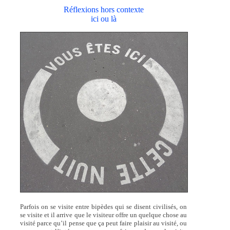
Réflexions hors contexte
ici ou là
Parfois on se visite entre bipèdes qui se disent civilisés, on
se visite et il arrive que le visiteur offre un quelque chose au
visité parce qu’il pense que ça peut faire plaisir au visité, ou