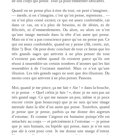
de son corps qui pense. Tout ça pour emmerder Descartes.
Quand on ne pense plus à rien du tout, on peut s’imaginer...
— merde, si on s’imagine, c’est qu’on pense, reprenons... —
on n’est plus censé exister, ce qui est assez confortable, car
dans ce cas, on n’a plus de besoins, ni de désirs, ni de
félicités, ni d’emmerdements. Ou alors, ou alors on n’est
qu’une image mentale dans la tête d’un autre qui pense.
Mais on n’en a pas conscience parce qu’on ne pense pas. Ce
qui est assez confortable, quand on y pense (Ah, crotte, zut,
flûte !). Bon. On peut donc conclure de tout ce fatras que les
très grands sages qui arrivent à ne plus penser du tout
n’existent pas même quand ils existent parce qu’ils ont
réussi à rassembler un certain nombres d’atomes qui les fait
ressembler à de l’existant matériel. Mais ce n’est qu’une
illusion. Les très grands sages ne sont que des illusions. Du
moins ceux qui arrivent à ne plus penser. Passons.
Moi, quand je me pince, ça me fait « Aïe ! » dans la bouche,
et je pense : « Quel crétin je fais ! », donc je ne suis pas un
très grand sage. Ce qui me rassure un peu, même si je peux
encore croire (pas beaucoup) que je ne suis qu’une image
mentale dans la tête d’un autre qui pense. Toutefois, quand
je pense que je pense, parfois ça me donne des aigreurs
d’estomac. Et comme l’aigreur est humaine puisqu’elle est
rattachée au corps — et précisément à l’estomac — je pense
que je suis humain, ou bipède qui pense, mais je n’en suis
pas sûr à cent pour cent. Je me donne une marge d’erreur.