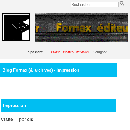
En passant :
Brume : manteau de vision.
Soulignac
Blog Fornax (& archives) - Impression
Impression
Visite
- par
cls