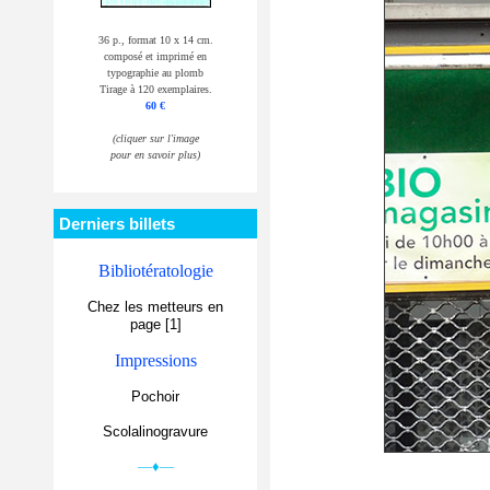
36 p., format 10 x 14 cm.
composé et imprimé en
typographie au plomb
Tirage à 120 exemplaires.
60 €
(cliquer sur l'image
pour en savoir plus)
Derniers billets
Bibliotératologie
Chez les metteurs en
page [1]
Impressions
Pochoir
Scolalinogravure
—♦—