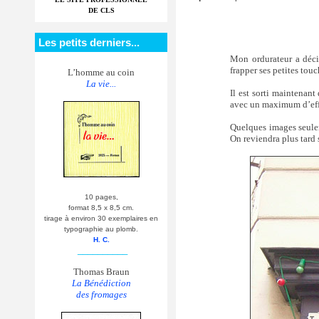
DE CLS
Les petits derniers...
Mon ordurateur a déci
frapper ses petites touc
L’homme au coin
La vie...
Il est sorti maintenant
avec un maximum d’effic
Quelques images seule
On reviendra plus tard 
10 pages,
format 8,5 x 8,5 cm.
tirage à environ 30 exemplaires en
typographie au plomb.
H. C.
__________
Thomas Braun
La Bénédiction
des fromages