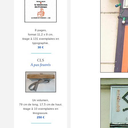
8 pages,
format 11,2 x 9 cm.
tirage à 131 exemplaires en
typographie.
30 €
__________
CLS
A pas feutrés
Un volumen,
79 cm de long, 17,5 cm de haut.
tirage à 10 exemplaires en
linogravure.
250 €
__________