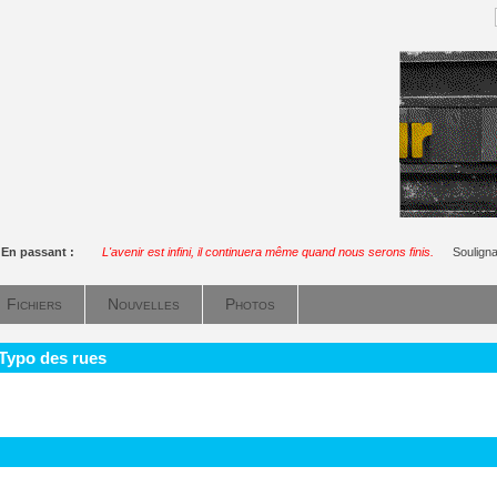
En passant :
L'avenir est infini, il continuera même quand nous serons finis.
Soulign
Fichiers
Nouvelles
Photos
 Typo des rues