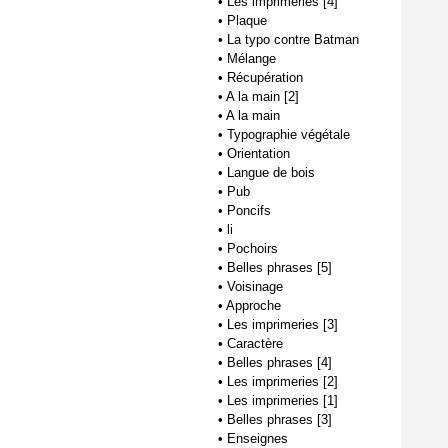
•
Les imprimeries [4]
•
Plaque
•
La typo contre Batman
•
Mélange
•
Récupération
•
A la main [2]
•
A la main
•
Typographie végétale
•
Orientation
•
Langue de bois
•
Pub
•
Poncifs
•
li
•
Pochoirs
•
Belles phrases [5]
•
Voisinage
•
Approche
•
Les imprimeries [3]
•
Caractère
•
Belles phrases [4]
•
Les imprimeries [2]
•
Les imprimeries [1]
•
Belles phrases [3]
•
Enseignes