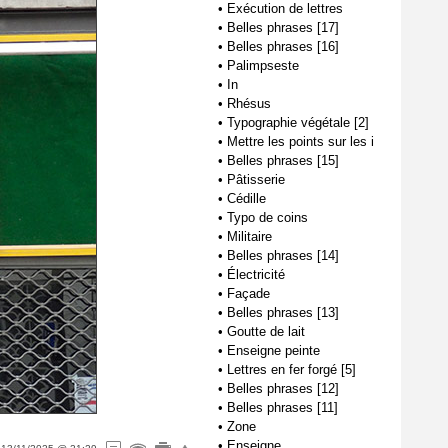
•
Exécution de lettres
•
Belles phrases [17]
•
Belles phrases [16]
•
Palimpseste
•
In
•
Rhésus
•
Typographie végétale [2]
•
Mettre les points sur les i
•
Belles phrases [15]
•
Pâtisserie
•
Cédille
•
Typo de coins
•
Militaire
•
Belles phrases [14]
•
Électricité
•
Façade
•
Belles phrases [13]
•
Goutte de lait
•
Enseigne peinte
•
Lettres en fer forgé [5]
•
Belles phrases [12]
•
Belles phrases [11]
•
Zone
•
Enseigne