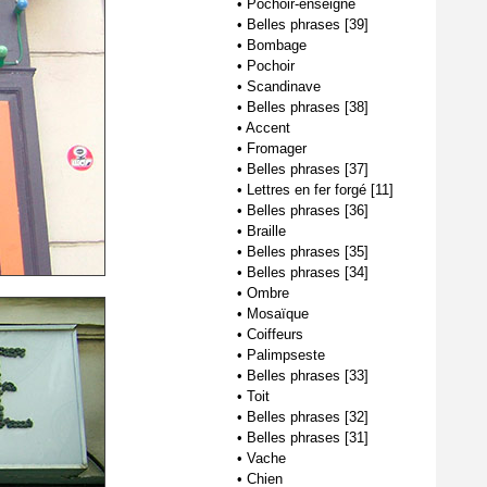
•
Pochoir-enseigne
•
Belles phrases [39]
•
Bombage
•
Pochoir
•
Scandinave
•
Belles phrases [38]
•
Accent
•
Fromager
•
Belles phrases [37]
•
Lettres en fer forgé [11]
•
Belles phrases [36]
•
Braille
•
Belles phrases [35]
•
Belles phrases [34]
•
Ombre
•
Mosaïque
•
Coiffeurs
•
Palimpseste
•
Belles phrases [33]
•
Toit
•
Belles phrases [32]
•
Belles phrases [31]
•
Vache
•
Chien