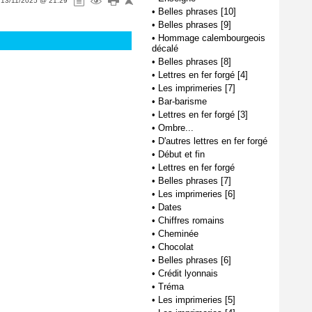
e
13/11/2025 @ 21:29
•
Belles phrases [10]
•
Belles phrases [9]
•
Hommage calembourgeois
décalé
•
Belles phrases [8]
•
Lettres en fer forgé [4]
•
Les imprimeries [7]
•
Bar-barisme
•
Lettres en fer forgé [3]
•
Ombre...
•
D'autres lettres en fer forgé
•
Début et fin
•
Lettres en fer forgé
•
Belles phrases [7]
•
Les imprimeries [6]
•
Dates
•
Chiffres romains
•
Cheminée
•
Chocolat
•
Belles phrases [6]
•
Crédit lyonnais
•
Tréma
•
Les imprimeries [5]