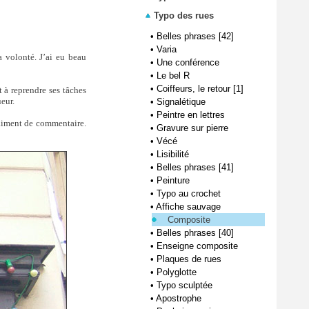
Typo des rues
•
Belles phrases [42]
•
Varia
 volonté. J’ai eu beau
•
Une conférence
•
Le bel R
•
Coiffeurs, le retour [1]
t à reprendre ses tâches
eur.
•
Signalétique
•
Peintre en lettres
aiment de commentaire.
•
Gravure sur pierre
•
Vécé
•
Lisibilité
•
Belles phrases [41]
•
Peinture
•
Typo au crochet
•
Affiche sauvage
Composite
•
Belles phrases [40]
•
Enseigne composite
•
Plaques de rues
•
Polyglotte
•
Typo sculptée
•
Apostrophe