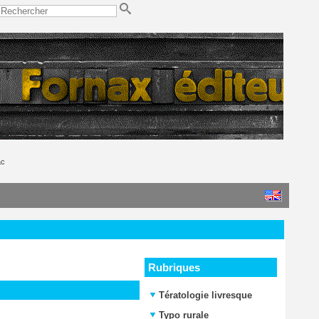
ac
Rubriques
Tératologie livresque
Typo rurale