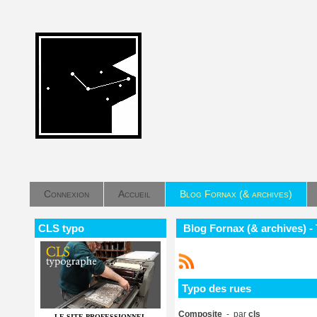
Connexion
Accueil
Blog Fornax (& archives)
CLS typo
Blog Fornax (& archives) -
Typo des rues
Composite
- par
cls
LE SITE PROFESSIONNEL