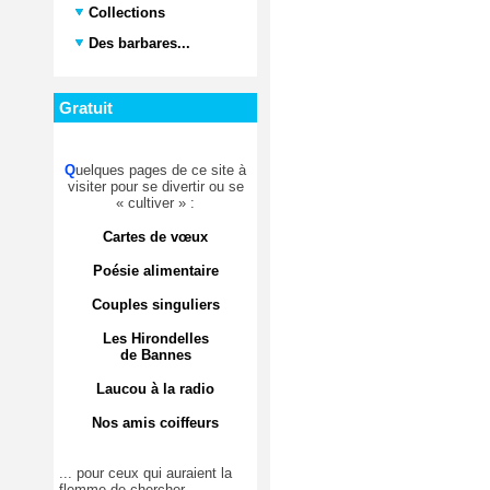
Collections
Des barbares...
Gratuit
Q
uelques pages de ce site à
visiter pour se divertir ou se
« cultiver » :
Cartes de vœux
Poésie alimentaire
Couples singuliers
Les Hirondelles
de Bannes
Laucou à la radio
Nos amis coiffeurs
... pour ceux qui auraient la
flemme de chercher.