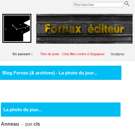
En passant :
Titre de polar : Cinq filles contre à Singapour.
Soulignac
Blog Fornax (& archives) - La photo du jour...
La photo du jour...
Anneau
- par
cls