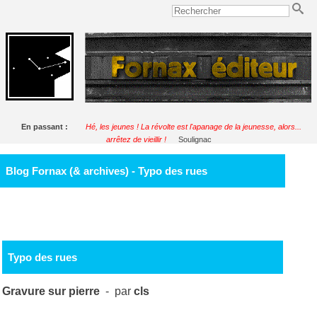
En passant :
Hé, les jeunes ! La révolte est l'apanage de la jeunesse, alors...
arrêtez de vieillir !
Soulignac
Blog Fornax (& archives) - Typo des rues
Typo des rues
Gravure sur pierre
- par
cls