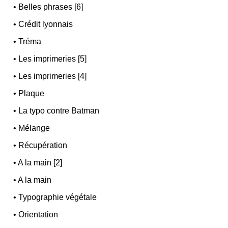
•
Belles phrases [6]
•
Crédit lyonnais
•
Tréma
•
Les imprimeries [5]
•
Les imprimeries [4]
•
Plaque
•
La typo contre Batman
•
Mélange
•
Récupération
•
A la main [2]
•
A la main
•
Typographie végétale
•
Orientation