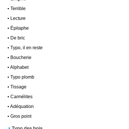
•
Terrible
•
Lecture
•
Épitaphe
•
De bric
•
Typo, il en reste
•
Boucherie
•
Alphabet
•
Typo plomb
•
Tissage
•
Carmélites
•
Adéquation
•
Gros point
Typo des bois