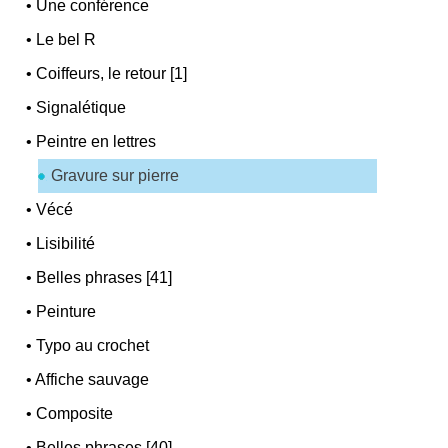
•
Une conférence
•
Le bel R
•
Coiffeurs, le retour [1]
•
Signalétique
•
Peintre en lettres
Gravure sur pierre
•
Vécé
•
Lisibilité
•
Belles phrases [41]
•
Peinture
•
Typo au crochet
•
Affiche sauvage
•
Composite
•
Belles phrases [40]