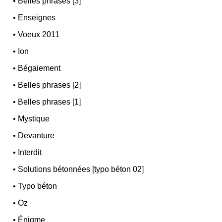
•
Belles phrases [3]
•
Enseignes
•
Voeux 2011
•
Ion
•
Bégaiement
•
Belles phrases [2]
•
Belles phrases [1]
•
Mystique
•
Devanture
•
Interdit
•
Solutions bétonnées [typo béton 02]
•
Typo béton
•
Oz
•
Énigme