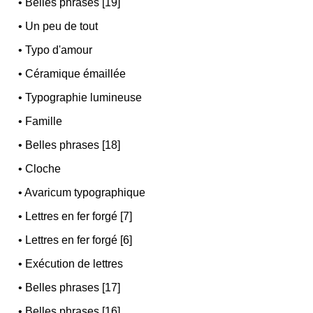
•
Belles phrases [19]
•
Un peu de tout
•
Typo d'amour
•
Céramique émaillée
•
Typographie lumineuse
•
Famille
•
Belles phrases [18]
•
Cloche
•
Avaricum typographique
•
Lettres en fer forgé [7]
•
Lettres en fer forgé [6]
•
Exécution de lettres
•
Belles phrases [17]
•
Belles phrases [16]