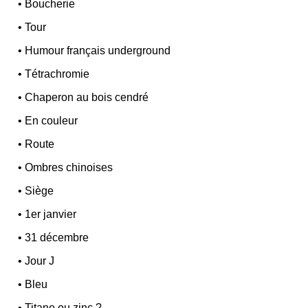
•
Boucherie
•
Tour
•
Humour français underground
•
Tétrachromie
•
Chaperon au bois cendré
•
En couleur
•
Route
•
Ombres chinoises
•
Siège
•
1er janvier
•
31 décembre
•
Jour J
•
Bleu
•
Titane ou zinc ?