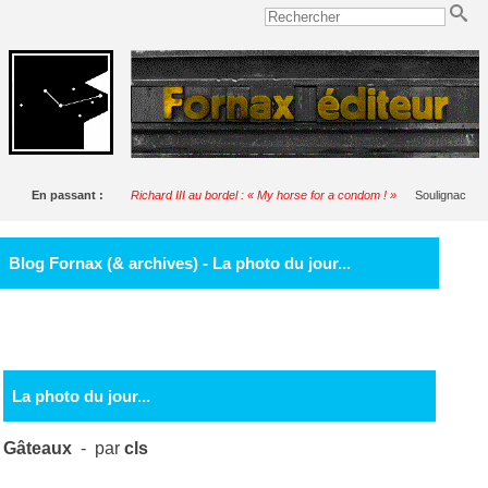
En passant :
Richard III au bordel : « My horse for a condom ! »
Soulignac
Blog Fornax (& archives) - La photo du jour...
La photo du jour...
Gâteaux
- par
cls