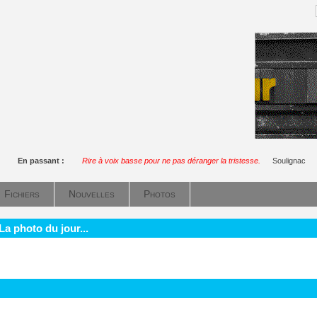
En passant :
Rire à voix basse pour ne pas déranger la tristesse.
Soulignac
Fichiers
Nouvelles
Photos
La photo du jour...