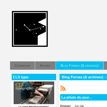
Connexion
Accueil
Blog Fornax (& archives)
CLS typo
Blog Fornax (& archives) - 
La photo du jour...
Potager
- par
cls
LE SITE PROFESSIONNEL