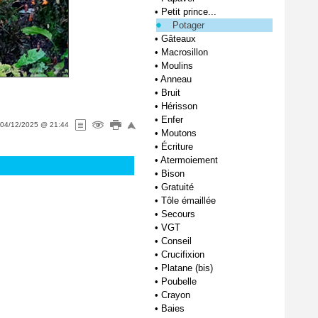
•
Petit prince...
Potager
•
Gâteaux
•
Macrosillon
•
Moulins
•
Anneau
•
Bruit
•
Hérisson
•
Enfer
04/12/2025 @ 21:44
•
Moutons
•
Écriture
•
Atermoiement
•
Bison
•
Gratuité
•
Tôle émaillée
•
Secours
•
VGT
•
Conseil
•
Crucifixion
•
Platane (bis)
•
Poubelle
•
Crayon
•
Baies