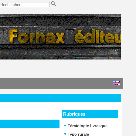
Rubriques
Tératologie livresque
Typo rurale