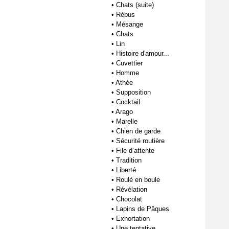
•
Chats (suite)
•
Rébus
•
Mésange
•
Chats
•
Lin
•
Histoire d'amour...
•
Cuvettier
•
Homme
•
Athée
•
Supposition
•
Cocktail
•
Arago
•
Marelle
•
Chien de garde
•
Sécurité routière
•
File d’attente
•
Tradition
•
Liberté
•
Roulé en boule
•
Révélation
•
Chocolat
•
Lapins de Pâques
•
Exhortation
•
Une tentative...