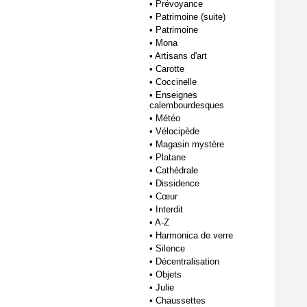
•
Prévoyance
•
Patrimoine (suite)
•
Patrimoine
•
Mona
•
Artisans d'art
•
Carotte
•
Coccinelle
•
Enseignes
calembourdesques
•
Météo
•
Vélocipède
•
Magasin mystère
•
Platane
•
Cathédrale
•
Dissidence
•
Cœur
•
Interdit
•
A-Z
•
Harmonica de verre
•
Silence
•
Décentralisation
•
Objets
•
Julie
•
Chaussettes