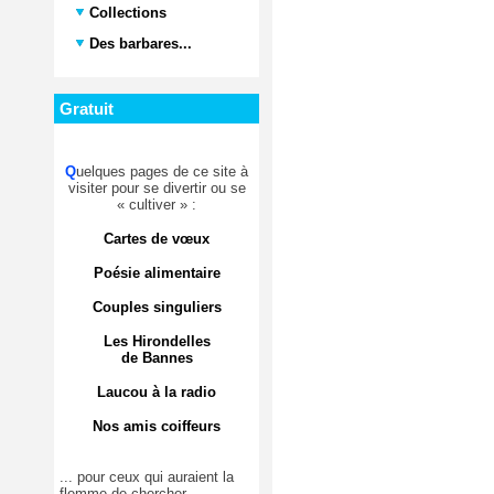
Collections
Des barbares...
Gratuit
Q
uelques pages de ce site à
visiter pour se divertir ou se
« cultiver » :
Cartes de vœux
Poésie alimentaire
Couples singuliers
Les Hirondelles
de Bannes
Laucou à la radio
Nos amis coiffeurs
... pour ceux qui auraient la
flemme de chercher.