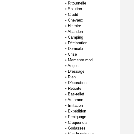
•
Ritournelle
•
Solution
•
Crédit
•
Chevaux
•
Histoire
•
Abandon
•
Camping
•
Déclaration
•
Domicile
•
Crise
•
Memento mori
•
Anges...
•
Dressage
•
Rien
•
Décoration
•
Retraite
•
Bas-relief
•
Automne
•
Imitation
•
Expédition
•
Repiquage
•
Croquenots
•
Godasses
•
Vint le vain vin