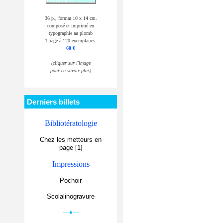
36 p., format 10 x 14 cm.
composé et imprimé en
typographie au plomb
Tirage à 120 exemplaires.
60 €
(cliquer sur l'image
pour en savoir plus)
Derniers billets
Bibliotératologie
Chez les metteurs en
page [1]
Impressions
Pochoir
Scolalinogravure
—♦—