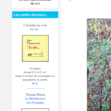
DE CLS
Les petits derniers...
L’homme au coin
La vie...
10 pages,
format 8,5 x 8,5 cm.
tirage à environ 30 exemplaires en
typographie au plomb.
H. C.
__________
Thomas Braun
La Bénédiction
des fromages