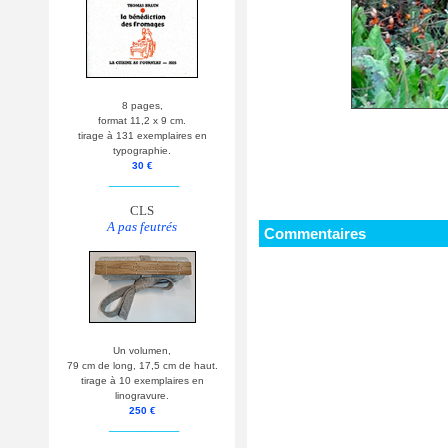
8 pages,
format 11,2 x 9 cm.
tirage à 131 exemplaires en
typographie.
30 €
__________
CLS
A pas feutrés
Commentaires
Un volumen,
79 cm de long, 17,5 cm de haut.
tirage à 10 exemplaires en
linogravure.
250 €
__________