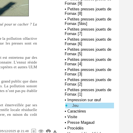
Fornax [9]
•
Petites presses jouets de
Fornax [8]
•
Petites presses jouets de
Fornax [5bis]
sé pour se cacher ? La
•
Petites presses jouets de
Fornax [7]
e la pollution olfactive
•
Petites presses jouets de
que les presses sont en
Fornax [6]
•
Petites presses jouets de
Fornax [5]
 est entretenu par des
•
Petites presses jouets de
onnaire. L’ennui réside
Fornax [4]
icoptères et autres ULM
•
Petites presses jouets de
Fornax [3]
•
Petites presses jouets de
au grand public que dans
Fornax [2]
s. La pollution sonore
•
Petites presses jouets de
tes n’ont pas pu établir
Fornax [1]
•
Impression sur œuf
et émerveillée par ses
Jeu
ntèle locale résiduelle
•
Caractères
vre, en raison du coût
•
Visite
•
Presse Magaud
•
Procédés
05/12/2025 @ 21:48