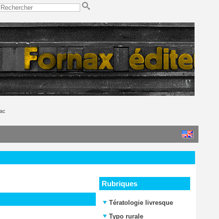
nac
Rubriques
Tératologie livresque
Typo rurale