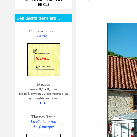
DE CLS
Les petits derniers...
L’homme au coin
La vie...
10 pages,
format 8,5 x 8,5 cm.
tirage à environ 30 exemplaires en
typographie au plomb.
H. C.
__________
Thomas Braun
La Bénédiction
des fromages