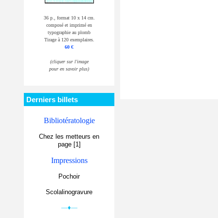
36 p., format 10 x 14 cm.
composé et imprimé en
typographie au plomb
Tirage à 120 exemplaires.
60 €
(cliquer sur l'image
pour en savoir plus)
Derniers billets
Bibliotératologie
Chez les metteurs en
page [1]
Impressions
Pochoir
Scolalinogravure
—♦—