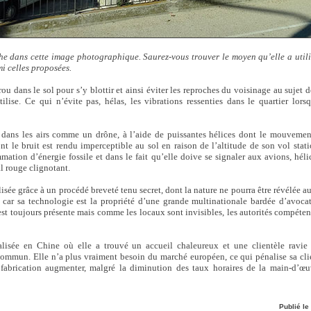
he dans cette image photographique. Saurez-vous trouver le moyen qu’elle a utili
i celles proposées.
ou dans le sol pour s’y blottir et ainsi éviter les reproches du voisinage au sujet d
tilise. Ce qui n’évite pas, hélas, les vibrations ressenties dans le quartier lors
 dans les airs comme un drône, à l’aide de puissantes hélices dont le mouvement
t le bruit est rendu imperceptible au sol en raison de l’altitude de son vol stati
ation d’énergie fossile et dans le fait qu’elle doive se signaler aux avions, hél
l rouge clignotant.
lisée grâce à un procédé breveté tenu secret, dont la nature ne pourra être révélée 
car sa technologie est la propriété d’une grande multinationale bardée d’avocat
 est toujours présente mais comme les locaux sont invisibles, les autorités compéten
lisée en Chine où elle a trouvé un accueil chaleureux et une clientèle ravie 
mmun. Elle n’a plus vraiment besoin du marché européen, ce qui pénalise sa clie
 fabrication augmenter, malgré la diminution des taux horaires de la main-d’œu
Publié le