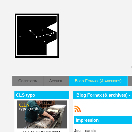
Connexion
Accueil
Blog Fornax (& archives)
CLS typo
Blog Fornax (& archives) -
Impression
Jeu
- par
cls
LE SITE PROFESSIONNEL