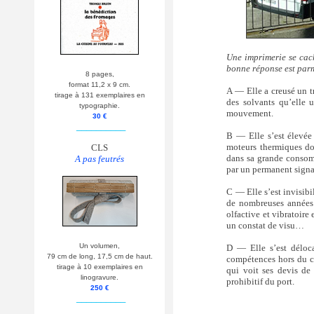
Une imprimerie se cac
bonne réponse est parm
8 pages,
format 11,2 x 9 cm.
A — Elle a creusé un tr
tirage à 131 exemplaires en
des solvants qu’elle u
typographie.
mouvement.
30 €
__________
B — Elle s’est élevée
moteurs thermiques don
CLS
dans sa grande consomm
A pas feutrés
par un permanent signa
C — Elle s’est invisibi
de nombreuses années 
olfactive et vibratoire
un constat de visu…
Un volumen,
D — Elle s’est déloca
79 cm de long, 17,5 cm de haut.
compétences hors du co
tirage à 10 exemplaires en
qui voit ses devis de
linogravure.
prohibitif du port.
250 €
__________