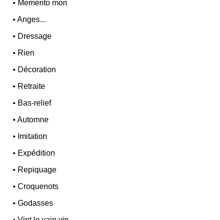
•
Memento mori
•
Anges...
•
Dressage
•
Rien
•
Décoration
•
Retraite
•
Bas-relief
•
Automne
•
Imitation
•
Expédition
•
Repiquage
•
Croquenots
•
Godasses
•
Vint le vain vin