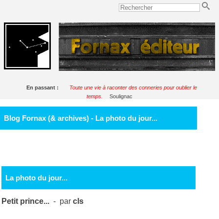
En passant :
Toute une vie à raconter des conneries pour oublier le
temps.
Soulignac
Blog Fornax (& archives) - La photo du jour...
La photo du jour...
Petit prince...
- par
cls