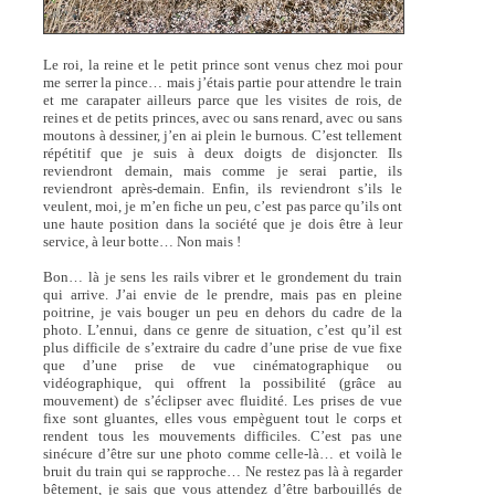
Le roi, la reine et le petit prince sont venus chez moi pour
me serrer la pince… mais j’étais partie pour attendre le train
et me carapater ailleurs parce que les visites de rois, de
reines et de petits princes, avec ou sans renard, avec ou sans
moutons à dessiner, j’en ai plein le burnous. C’est tellement
répétitif que je suis à deux doigts de disjoncter. Ils
reviendront demain, mais comme je serai partie, ils
reviendront après-demain. Enfin, ils reviendront s’ils le
veulent, moi, je m’en fiche un peu, c’est pas parce qu’ils ont
une haute position dans la société que je dois être à leur
service, à leur botte… Non mais !
Bon… là je sens les rails vibrer et le grondement du train
qui arrive. J’ai envie de le prendre, mais pas en pleine
poitrine, je vais bouger un peu en dehors du cadre de la
photo. L’ennui, dans ce genre de situation, c’est qu’il est
plus difficile de s’extraire du cadre d’une prise de vue fixe
que d’une prise de vue cinématographique ou
vidéographique, qui offrent la possibilité (grâce au
mouvement) de s’éclipser avec fluidité. Les prises de vue
fixe sont gluantes, elles vous empèguent tout le corps et
rendent tous les mouvements difficiles. C’est pas une
sinécure d’être sur une photo comme celle-là… et voilà le
bruit du train qui se rapproche… Ne restez pas là à regarder
bêtement, je sais que vous attendez d’être barbouillés de