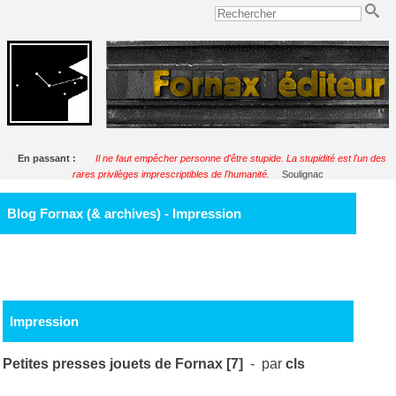
En passant :
Il ne faut empêcher personne d'être stupide. La stupidité est l'un des
rares privilèges imprescriptibles de l'humanité.
Soulignac
Blog Fornax (& archives) - Impression
Impression
Petites presses jouets de Fornax [7]
- par
cls