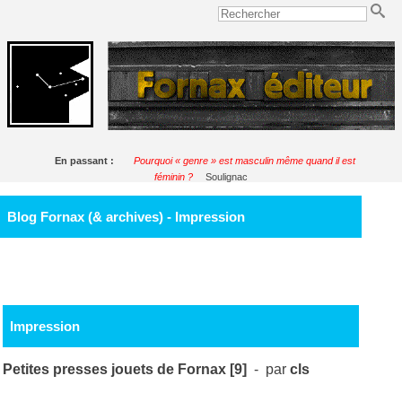
En passant :
Pourquoi « genre » est masculin même quand il est
féminin ?
Soulignac
Blog Fornax (& archives) - Impression
Impression
Petites presses jouets de Fornax [9]
- par
cls