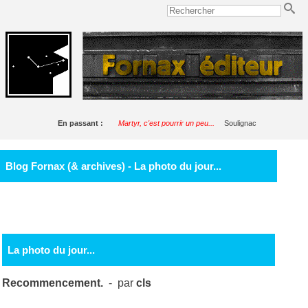
En passant :
Martyr, c'est pourrir un peu...
Soulignac
Blog Fornax (& archives) - La photo du jour...
La photo du jour...
Recommencement.
- par
cls